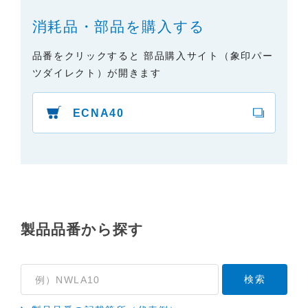
で、あらかじめご了承ください。
消耗品・部品を購入する
（3）本サイトに掲載されている取扱説明書の対象機
種が、生産中止などの理由でご購入できない場合も
品番をクリックすると 部品購入サイト（象印パー
ありますので、あらかじめご了承ください。
ツダイレクト）が開きます
（※）みまもりほっとラインサービスでご使用され
ている専用の製品（レンタル品）につきましては、
ECNA40
弊社「
みまもりほっとライン相談窓口
」に直接お問
い合わせくださいますようお願いします。
２．取扱説明書の内容について
製品の仕様変更などで、取扱説明書の内容は変更さ
れる場合があります。本サイトに掲載されている取
扱説明書の内容が、製品に同梱されている取扱説明
製品品番から探す
書の内容と異なる場合がありますので、あらかじめ
ご了承ください。
３．安全上のご注意
「使用上のご注意」や「安全上のご注意」など安全
に関する注意事項は、取扱説明書作成時点での法的