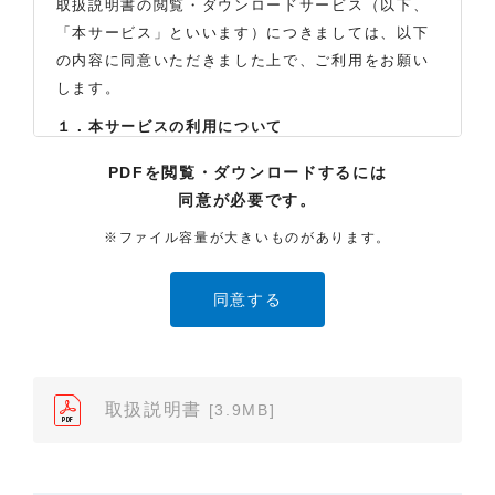
取扱説明書の閲覧・ダウンロードサービス（以下、
「本サービス」といいます）につきましては、以下
の内容に同意いただきました上で、ご利用をお願い
します。
１．本サービスの利用について
（1）お客様は本サイトに公開されている取扱説明書
PDFを閲覧・ダウンロードするには
の内容を、非営利目的かつ、個人的にご利用する場
同意が必要です。
合に限り、閲覧またはダウンロードすることができ
ます。それ以外の目的での閲覧またはダウンロード
※ファイル容量が大きいものがあります。
や内容の改変、および弊社の許可なく内容を複製し
たり、また、配布することはできません。
（2）本サイトでは、データ提供が可能な取扱説明書
のみ掲載しております。ご希望の製品の取扱説明書
が見当たらなかった場合は、製品をお買い上げの販
売店、また弊社「お客様ご相談センター」まで、ご
取扱説明書
[3.9MB]
依頼いただきますようお願いします（※）。ただ
し、製品自体の生産中止などの理由により、当該製
品の取扱説明書をご提供できない場合がありますの