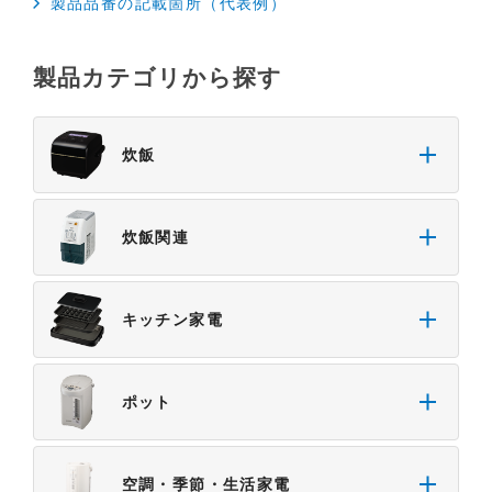
製品品番の記載箇所（代表例）
基準や業界基準に拠った内容になっております。製
品に関する安全に関する注意についてのご質問等に
製品カテゴリから探す
つきましては、弊社「
お客様ご相談センター
」に直
接お問い合わせくださいますようお願いします
（※）。
炊飯
（※）みまもりほっとラインサービスでご使用され
ている専用の製品（レンタル品）につきましては、
弊社「
みまもりほっとライン相談窓口
」に直接お問
炊飯関連
い合わせくださいますようお願いします。
４．本サービスに係わる損害の免責
キッチン家電
本サイトに情報を掲載する際には、細心の注意を払
っておりますが、以下の点について、弊社は何ら保
証せず、また責任を負うものではありません。あら
ポット
かじめご了承ください。
・掲載された情報が全て正確であり、有用であり、
安全であること。
空調・季節・生活家電
・掲載された情報が常に最新のものであること。