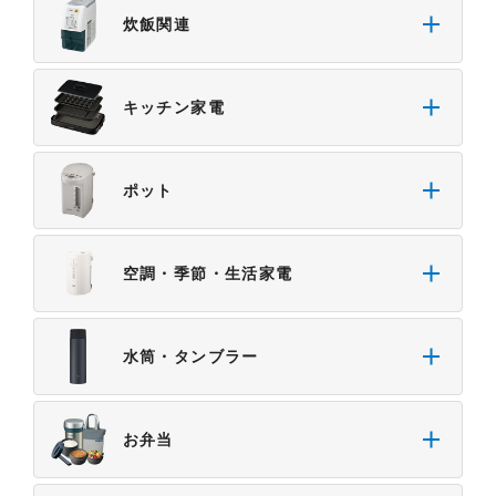
炊飯関連
４．本サービスに係わる損害の免責
本サイトに情報を掲載する際には、細心の注意を払
っておりますが、以下の点について、弊社は何ら保
キッチン家電
証せず、また責任を負うものではありません。あら
かじめご了承ください。
・掲載された情報が全て正確であり、有用であり、
ポット
安全であること。
・掲載された情報が常に最新のものであること。
・本サイトをご利用になったこと、またはご利用に
空調・季節・生活家電
なれなかったことにより生じる一切の損害。
・予告なしにサーバーの停止、本サービスの変更ま
たは提供の中止・中断を行うこと。また、それによ
水筒・タンブラー
って生じる一切の損害。
お弁当