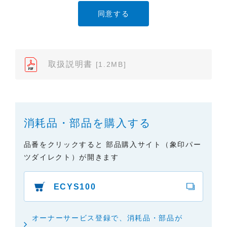
たり、また、配布することはできません。
（2）本サイトでは、データ提供が可能な取扱説明書
のみ掲載しております。ご希望の製品の取扱説明書
が見当たらなかった場合は、製品をお買い上げの販
売店、また弊社「お客様ご相談センター」まで、ご
取扱説明書
[1.2MB]
依頼いただきますようお願いします（※）。ただ
し、製品自体の生産中止などの理由により、当該製
品の取扱説明書をご提供できない場合がありますの
で、あらかじめご了承ください。
消耗品・部品を購入する
（3）本サイトに掲載されている取扱説明書の対象機
種が、生産中止などの理由でご購入できない場合も
品番をクリックすると 部品購入サイト（象印パー
ありますので、あらかじめご了承ください。
ツダイレクト）が開きます
（※）みまもりほっとラインサービスでご使用され
ている専用の製品（レンタル品）につきましては、
ECYS100
弊社「
みまもりほっとライン相談窓口
」に直接お問
い合わせくださいますようお願いします。
オーナーサービス登録で、消耗品・部品が
２．取扱説明書の内容について