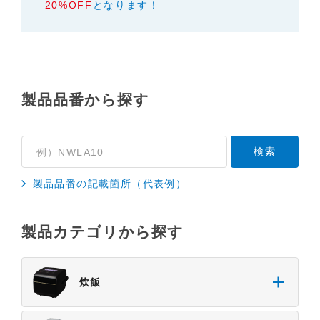
20%OFF
となります！
製品の仕様変更などで、取扱説明書の内容は変更さ
れる場合があります。本サイトに掲載されている取
扱説明書の内容が、製品に同梱されている取扱説明
書の内容と異なる場合がありますので、あらかじめ
ご了承ください。
製品品番から探す
３．安全上のご注意
「使用上のご注意」や「安全上のご注意」など安全
に関する注意事項は、取扱説明書作成時点での法的
基準や業界基準に拠った内容になっております。製
品に関する安全に関する注意についてのご質問等に
製品品番の記載箇所（代表例）
つきましては、弊社「
お客様ご相談センター
」に直
接お問い合わせくださいますようお願いします
製品カテゴリから探す
（※）。
（※）みまもりほっとラインサービスでご使用され
ている専用の製品（レンタル品）につきましては、
炊飯
弊社「
みまもりほっとライン相談窓口
」に直接お問
い合わせくださいますようお願いします。