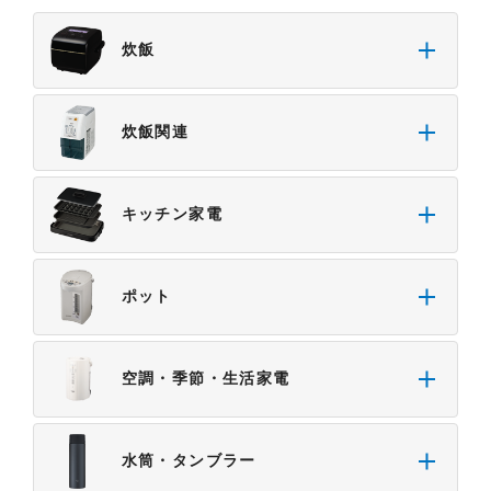
基準や業界基準に拠った内容になっております。製
炊飯
品に関する安全に関する注意についてのご質問等に
つきましては、弊社「
お客様ご相談センター
」に直
接お問い合わせくださいますようお願いします
炊飯関連
（※）。
（※）みまもりほっとラインサービスでご使用され
ている専用の製品（レンタル品）につきましては、
キッチン家電
弊社「
みまもりほっとライン相談窓口
」に直接お問
い合わせくださいますようお願いします。
４．本サービスに係わる損害の免責
ポット
本サイトに情報を掲載する際には、細心の注意を払
っておりますが、以下の点について、弊社は何ら保
証せず、また責任を負うものではありません。あら
空調・季節・生活家電
かじめご了承ください。
・掲載された情報が全て正確であり、有用であり、
安全であること。
水筒・タンブラー
・掲載された情報が常に最新のものであること。