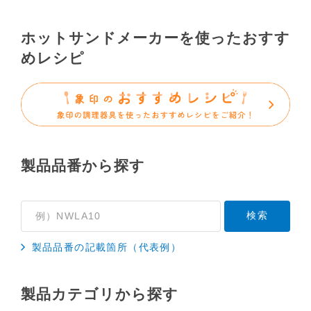
で、あらかじめご了承ください。
（3）本サイトに掲載されている取扱説明書の対象機
ホットサンドメーカーを使ったおすす
種が、生産中止などの理由でご購入できない場合も
めレシピ
ありますので、あらかじめご了承ください。
（※）みまもりほっとラインサービスでご使用され
ている専用の製品（レンタル品）につきましては、
弊社「
みまもりほっとライン相談窓口
」に直接お問
い合わせくださいますようお願いします。
製品品番から探す
２．取扱説明書の内容について
製品の仕様変更などで、取扱説明書の内容は変更さ
れる場合があります。本サイトに掲載されている取
扱説明書の内容が、製品に同梱されている取扱説明
書の内容と異なる場合がありますので、あらかじめ
製品品番の記載箇所（代表例）
ご了承ください。
３．安全上のご注意
製品カテゴリから探す
「使用上のご注意」や「安全上のご注意」など安全
に関する注意事項は、取扱説明書作成時点での法的