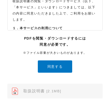
取扱説明書の閲覧・ダウンロードサービス（以下、
「本サービス」といいます）につきましては、以下
の内容に同意いただきました上で、ご利用をお願い
します。
１．本サービスの利用について
（1）お客様は本サイトに公開されている取扱説明書
PDFを閲覧・ダウンロードするには
の内容を、非営利目的かつ、個人的にご利用する場
同意が必要です。
合に限り、閲覧またはダウンロードすることができ
ます。それ以外の目的での閲覧またはダウンロード
※ファイル容量が大きいものがあります。
や内容の改変、および弊社の許可なく内容を複製し
たり、また、配布することはできません。
（2）本サイトでは、データ提供が可能な取扱説明書
のみ掲載しております。ご希望の製品の取扱説明書
が見当たらなかった場合は、製品をお買い上げの販
売店、また弊社「お客様ご相談センター」まで、ご
取扱説明書
[2.1MB]
依頼いただきますようお願いします（※）。ただ
し、製品自体の生産中止などの理由により、当該製
品の取扱説明書をご提供できない場合がありますの