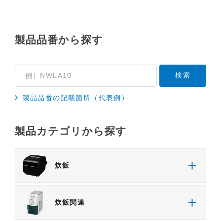
基準や業界基準に拠った内容になっております。製
品に関する安全に関する注意についてのご質問等に
つきましては、弊社「
お客様ご相談センター
」に直
製品品番から探す
接お問い合わせくださいますようお願いします
（※）。
（※）みまもりほっとラインサービスでご使用され
ている専用の製品（レンタル品）につきましては、
製品品番の記載箇所（代表例）
弊社「
みまもりほっとライン相談窓口
」に直接お問
い合わせくださいますようお願いします。
製品カテゴリから探す
４．本サービスに係わる損害の免責
本サイトに情報を掲載する際には、細心の注意を払
っておりますが、以下の点について、弊社は何ら保
炊飯
証せず、また責任を負うものではありません。あら
かじめご了承ください。
・掲載された情報が全て正確であり、有用であり、
炊飯関連
安全であること。
・掲載された情報が常に最新のものであること。