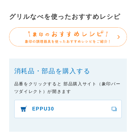
で、あらかじめご了承ください。
（3）本サイトに掲載されている取扱説明書の対象機
グリルなべを使ったおすすめレシピ
種が、生産中止などの理由でご購入できない場合も
ありますので、あらかじめご了承ください。
（※）みまもりほっとラインサービスでご使用され
ている専用の製品（レンタル品）につきましては、
弊社「
みまもりほっとライン相談窓口
」に直接お問
い合わせくださいますようお願いします。
消耗品・部品を購入する
２．取扱説明書の内容について
製品の仕様変更などで、取扱説明書の内容は変更さ
品番をクリックすると 部品購入サイト（象印パー
れる場合があります。本サイトに掲載されている取
ツダイレクト）が開きます
扱説明書の内容が、製品に同梱されている取扱説明
書の内容と異なる場合がありますので、あらかじめ
EPPU30
ご了承ください。
３．安全上のご注意
「使用上のご注意」や「安全上のご注意」など安全
に関する注意事項は、取扱説明書作成時点での法的