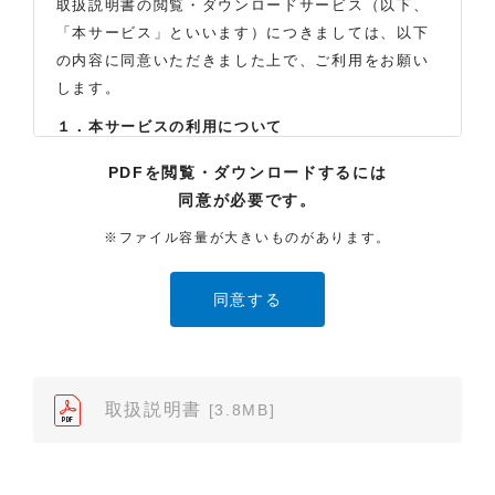
取扱説明書の閲覧・ダウンロードサービス（以下、
「本サービス」といいます）につきましては、以下
の内容に同意いただきました上で、ご利用をお願い
します。
１．本サービスの利用について
（1）お客様は本サイトに公開されている取扱説明書
PDFを閲覧・ダウンロードするには
の内容を、非営利目的かつ、個人的にご利用する場
同意が必要です。
合に限り、閲覧またはダウンロードすることができ
ます。それ以外の目的での閲覧またはダウンロード
※ファイル容量が大きいものがあります。
や内容の改変、および弊社の許可なく内容を複製し
たり、また、配布することはできません。
（2）本サイトでは、データ提供が可能な取扱説明書
のみ掲載しております。ご希望の製品の取扱説明書
が見当たらなかった場合は、製品をお買い上げの販
売店、また弊社「お客様ご相談センター」まで、ご
取扱説明書
[3.8MB]
依頼いただきますようお願いします（※）。ただ
し、製品自体の生産中止などの理由により、当該製
品の取扱説明書をご提供できない場合がありますの