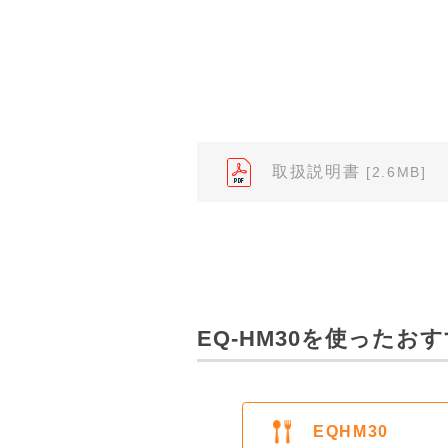
（※）みまもりほっとラインサ
みまもりほっとライン相談窓口
２．取扱説明書の内容について
製品の仕様変更などで、取扱説
されている取扱説明書の内容と
取扱説明書
[2.6MB]
３．安全上のご注意
「使用上のご注意」や「安全上
なっております。製品に関する
わせくださいますようお願いし
（※）みまもりほっとラインサ
EQ-HM30を使ったお
みまもりほっとライン相談窓口
４．本サービスに係わる損害の
本サイトに情報を掲載する際に
EQHM30
はありません。あらかじめご了