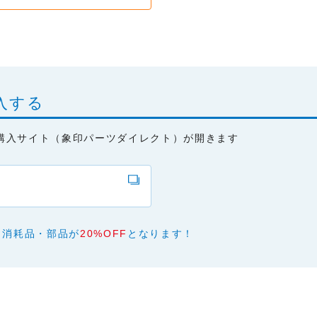
あり、有用であり、安全であること。
ものであること。
と、またはご利用になれなかったことにより生じる一切の損害。
本サービスの変更または提供の中止・中断を行うこと。また、それに
入する
購入サイト（象印パーツダイレクト）が開きます
、消耗品・部品が
20%OFF
となります！