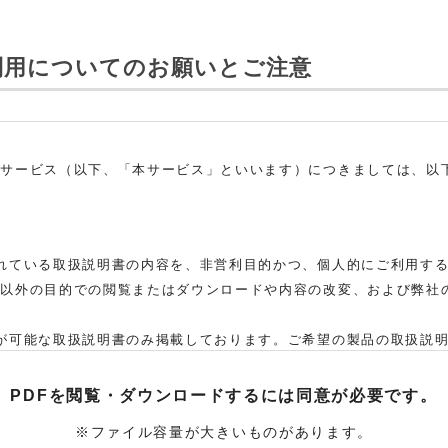
利用についてのお願いとご注意
ドサービス（以下、「本サービス」といいます）につきましては、以
れている取扱説明書の内容を、非営利目的かつ、個人的にご利用す
れ以外の目的での閲覧またはダウンロードや内容の改変、および弊社
。
が可能な取扱説明書のみ掲載しております。ご希望の製品の取扱説
た弊社「お客様ご相談センター」まで、ご依頼いただきますようお願
、当該製品の取扱説明書をご提供できない場合がありますので、あら
PDFを閲覧・ダウンロードするには
同意が必要です。
取扱説明書の対象機種が、生産中止などの理由でご購入できない場
※ファイル容量が大きいものがあります。