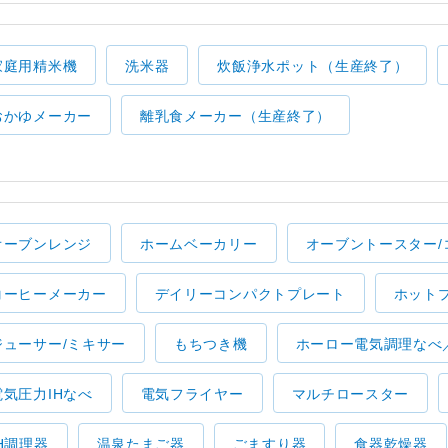
家庭用精米機
洗米器
炊飯浄水ポット（生産終了）
おかゆメーカー
離乳食メーカー（生産終了）
オーブンレンジ
ホームベーカリー
オーブントースター/
コーヒーメーカー
デイリーコンパクトプレート
ホット
ジューサー/ミキサー
もちつき機
ホーロー電気調理なべ
電気圧力IHなべ
電気フライヤー
マルチロースター
IH調理器
温泉たまご器
ごますり器
食器乾燥器