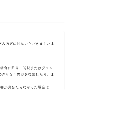
下の内容に同意いただきました上
る場合に限り、閲覧またはダウン
の許可なく内容を複製したり、ま
明書が見当たらなかった場合は、
いします（※）。ただし、製品自
かじめご了承ください。
合もありますので、あらかじめご