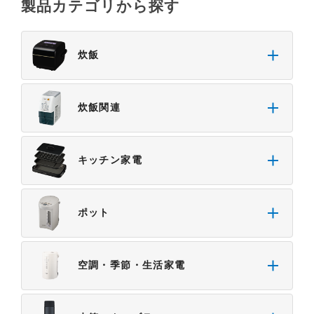
製品カテゴリから探す
「使用上のご注意」や「安全上のご注意」など安全
に関する注意事項は、取扱説明書作成時点での法的
基準や業界基準に拠った内容になっております。製
炊飯
品に関する安全に関する注意についてのご質問等に
つきましては、弊社「
お客様ご相談センター
」に直
接お問い合わせくださいますようお願いします
炊飯関連
（※）。
（※）みまもりほっとラインサービスでご使用され
ている専用の製品（レンタル品）につきましては、
キッチン家電
弊社「
みまもりほっとライン相談窓口
」に直接お問
い合わせくださいますようお願いします。
４．本サービスに係わる損害の免責
ポット
本サイトに情報を掲載する際には、細心の注意を払
っておりますが、以下の点について、弊社は何ら保
証せず、また責任を負うものではありません。あら
空調・季節・生活家電
かじめご了承ください。
・掲載された情報が全て正確であり、有用であり、