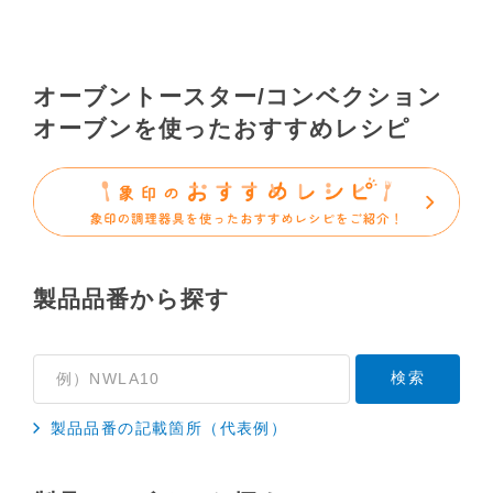
品の取扱説明書をご提供できない場合がありますの
で、あらかじめご了承ください。
（3）本サイトに掲載されている取扱説明書の対象機
オーブントースター/コンベクション
種が、生産中止などの理由でご購入できない場合も
オーブンを使ったおすすめレシピ
ありますので、あらかじめご了承ください。
（※）みまもりほっとラインサービスでご使用され
ている専用の製品（レンタル品）につきましては、
弊社「
みまもりほっとライン相談窓口
」に直接お問
い合わせくださいますようお願いします。
製品品番から探す
２．取扱説明書の内容について
製品の仕様変更などで、取扱説明書の内容は変更さ
れる場合があります。本サイトに掲載されている取
扱説明書の内容が、製品に同梱されている取扱説明
書の内容と異なる場合がありますので、あらかじめ
製品品番の記載箇所（代表例）
ご了承ください。
３．安全上のご注意