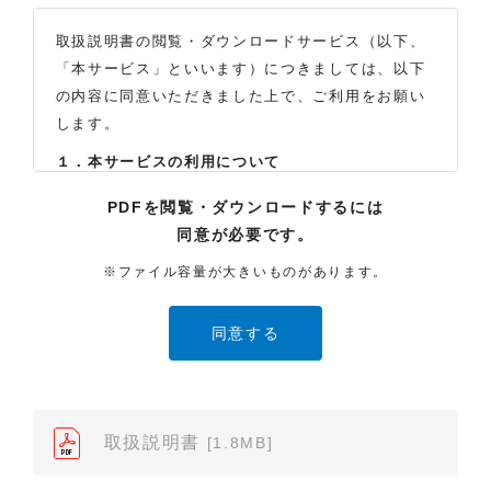
取扱説明書の閲覧・ダウンロードサービス（以下、
「本サービス」といいます）につきましては、以下
の内容に同意いただきました上で、ご利用をお願い
します。
１．本サービスの利用について
（1）お客様は本サイトに公開されている取扱説明書
PDFを閲覧・ダウンロードするには
の内容を、非営利目的かつ、個人的にご利用する場
同意が必要です。
合に限り、閲覧またはダウンロードすることができ
ます。それ以外の目的での閲覧またはダウンロード
※ファイル容量が大きいものがあります。
や内容の改変、および弊社の許可なく内容を複製し
たり、また、配布することはできません。
（2）本サイトでは、データ提供が可能な取扱説明書
のみ掲載しております。ご希望の製品の取扱説明書
が見当たらなかった場合は、製品をお買い上げの販
売店、また弊社「お客様ご相談センター」まで、ご
取扱説明書
[1.8MB]
依頼いただきますようお願いします（※）。ただ
し、製品自体の生産中止などの理由により、当該製