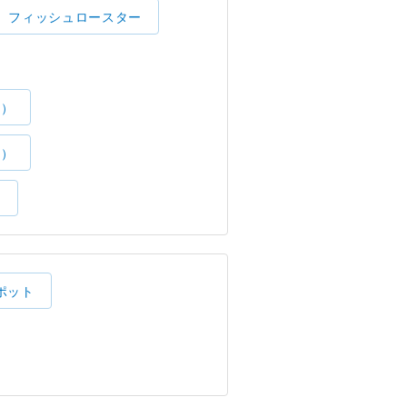
フィッシュロースター
了）
了）
）
ポット