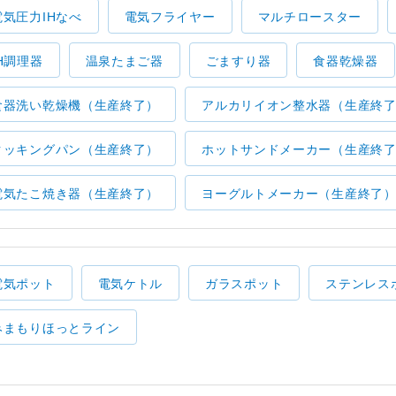
電気圧力IHなべ
電気フライヤー
マルチロースター
IH調理器
温泉たまご器
ごますり器
食器乾燥器
食器洗い乾燥機（生産終了）
アルカリイオン整水器（生産終
クッキングパン（生産終了）
ホットサンドメーカー（生産終
電気たこ焼き器（生産終了）
ヨーグルトメーカー（生産終了
電気ポット
電気ケトル
ガラスポット
ステンレス
みまもりほっとライン