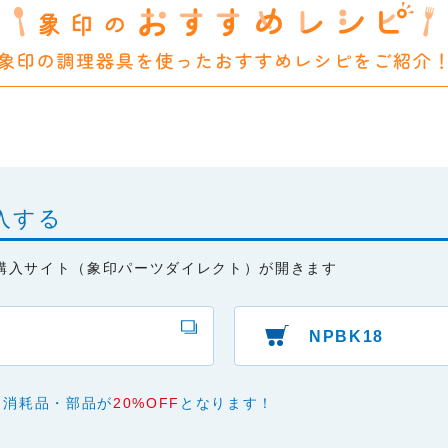
は、細心の注意を払っておりますが、以下の点について、弊社は何ら
承ください。
あり、有用であり、安全であること。
ものであること。
と、またはご利用になれなかったことにより生じる一切の損害。
本サービスの変更または提供の中止・中断を行うこと。また、それに
入する
購入サイト（象印パーツダイレクト）が開きます
NPBK18
、消耗品・部品が
20%OFF
となります！