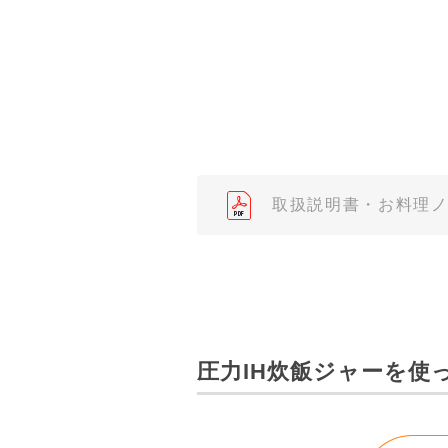
了承ください。
（※）みまもりほっとラインサ
みまもりほっとライン相談窓口
２．取扱説明書の内容について
製品の仕様変更などで、取扱説
されている取扱説明書の内容と
取扱説明書・お料理
３．安全上のご注意
「使用上のご注意」や「安全上
なっております。製品に関する
わせくださいますようお願いし
（※）みまもりほっとラインサ
圧力IH炊飯ジャーを使
みまもりほっとライン相談窓口
４．本サービスに係わる損害の