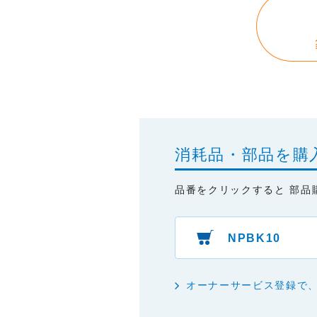
本サイトに情報を掲載する際に
はありません。あらかじめご了
・掲載された情報が全て正確で
・掲載された情報が常に最新の
・本サイトをご利用になったこ
・予告なしにサーバーの停止、
消耗品・部品を購
品番をクリックすると 部品
NPBK10
オーナーサービス登録で