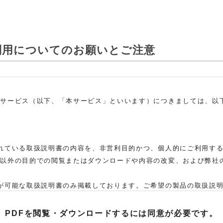
利用についてのお願いとご注意
ドサービス（以下、「本サービス」といいます）につきましては、以
れている取扱説明書の内容を、非営利目的かつ、個人的にご利用す
れ以外の目的での閲覧またはダウンロードや内容の改変、および弊社
。
が可能な取扱説明書のみ掲載しております。ご希望の製品の取扱説
た弊社「お客様ご相談センター」まで、ご依頼いただきますようお願
、当該製品の取扱説明書をご提供できない場合がありますので、あら
PDFを閲覧・ダウンロードするには
同意が必要です。
取扱説明書の対象機種が、生産中止などの理由でご購入できない場