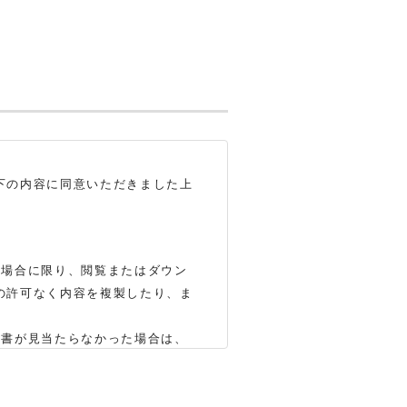
下の内容に同意いただきました上
る場合に限り、閲覧またはダウン
の許可なく内容を複製したり、ま
明書が見当たらなかった場合は、
いします（※）。ただし、製品自
かじめご了承ください。
合もありますので、あらかじめご