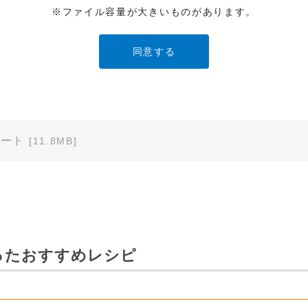
※ファイル容量が大きいものがあります。
ービスでご使用されている専用の製品（レンタル品）につきましては
」に直接お問い合わせくださいますようお願いします。
明書の内容は変更される場合があります。本サイトに掲載されている
異なる場合がありますので、あらかじめご了承ください。
ノート
[11.8MB]
のご注意」など安全に関する注意事項は、取扱説明書作成時点での法
安全に関する注意についてのご質問等につきましては、弊社「
お客様
ます（※）。
ービスでご使用されている専用の製品（レンタル品）につきましては
ったおすすめレシピ
」に直接お問い合わせくださいますようお願いします。
免責