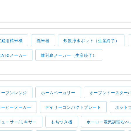
家庭用精米機
洗米器
炊飯浄水ポット（生産終了）
おかゆメーカー
離乳食メーカー（生産終了）
オーブンレンジ
ホームベーカリー
オーブントースター/
コーヒーメーカー
デイリーコンパクトプレート
ホット
ジューサー/ミキサー
もちつき機
ホーロー電気調理なべ