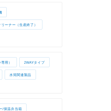
機
クリーナー（生産終了）
冷専用）
2WAYタイプ
水筒関連製品
ー/保温弁当箱