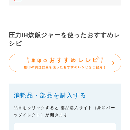
依頼いただきますようお願いします（※）。ただ
し、製品自体の生産中止などの理由により、当該製
品の取扱説明書をご提供できない場合がありますの
で、あらかじめご了承ください。
（3）本サイトに掲載されている取扱説明書の対象機
圧力IH炊飯ジャーを使ったおすすめレ
種が、生産中止などの理由でご購入できない場合も
シピ
ありますので、あらかじめご了承ください。
（※）みまもりほっとラインサービスでご使用され
ている専用の製品（レンタル品）につきましては、
弊社「
みまもりほっとライン相談窓口
」に直接お問
い合わせくださいますようお願いします。
２．取扱説明書の内容について
消耗品・部品を購入する
製品の仕様変更などで、取扱説明書の内容は変更さ
れる場合があります。本サイトに掲載されている取
品番をクリックすると 部品購入サイト（象印パー
扱説明書の内容が、製品に同梱されている取扱説明
ツダイレクト）が開きます
書の内容と異なる場合がありますので、あらかじめ
ご了承ください。