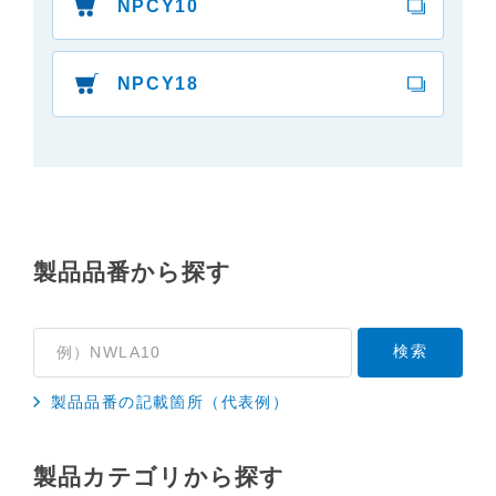
NPCY10
３．安全上のご注意
「使用上のご注意」や「安全上のご注意」など安全
に関する注意事項は、取扱説明書作成時点での法的
NPCY18
基準や業界基準に拠った内容になっております。製
品に関する安全に関する注意についてのご質問等に
つきましては、弊社「
お客様ご相談センター
」に直
接お問い合わせくださいますようお願いします
（※）。
（※）みまもりほっとラインサービスでご使用され
製品品番から探す
ている専用の製品（レンタル品）につきましては、
弊社「
みまもりほっとライン相談窓口
」に直接お問
い合わせくださいますようお願いします。
４．本サービスに係わる損害の免責
本サイトに情報を掲載する際には、細心の注意を払
製品品番の記載箇所（代表例）
っておりますが、以下の点について、弊社は何ら保
証せず、また責任を負うものではありません。あら
製品カテゴリから探す
かじめご了承ください。