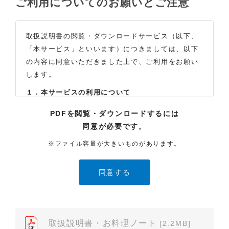
ご利用についてのお願いとご注意
取扱説明書の閲覧・ダウンロードサービス（以下、
「本サービス」といいます）につきましては、以下
の内容に同意いただきました上で、ご利用をお願い
します。
１．本サービスの利用について
（1）お客様は本サイトに公開されている取扱説明書
PDFを閲覧・ダウンロードするには
の内容を、非営利目的かつ、個人的にご利用する場
同意が必要です。
合に限り、閲覧またはダウンロードすることができ
ます。それ以外の目的での閲覧またはダウンロード
※ファイル容量が大きいものがあります。
や内容の改変、および弊社の許可なく内容を複製し
たり、また、配布することはできません。
（2）本サイトでは、データ提供が可能な取扱説明書
のみ掲載しております。ご希望の製品の取扱説明書
が見当たらなかった場合は、製品をお買い上げの販
売店、また弊社「お客様ご相談センター」まで、ご
取扱説明書・お料理ノート
[2.2MB]