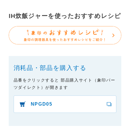
で、あらかじめご了承ください。
（3）本サイトに掲載されている取扱説明書の対象機
IH炊飯ジャーを使ったおすすめレシピ
種が、生産中止などの理由でご購入できない場合も
ありますので、あらかじめご了承ください。
（※）みまもりほっとラインサービスでご使用され
ている専用の製品（レンタル品）につきましては、
弊社「
みまもりほっとライン相談窓口
」に直接お問
い合わせくださいますようお願いします。
消耗品・部品を購入する
２．取扱説明書の内容について
製品の仕様変更などで、取扱説明書の内容は変更さ
品番をクリックすると 部品購入サイト（象印パー
れる場合があります。本サイトに掲載されている取
ツダイレクト）が開きます
扱説明書の内容が、製品に同梱されている取扱説明
書の内容と異なる場合がありますので、あらかじめ
NPGD05
ご了承ください。
３．安全上のご注意
「使用上のご注意」や「安全上のご注意」など安全
に関する注意事項は、取扱説明書作成時点での法的