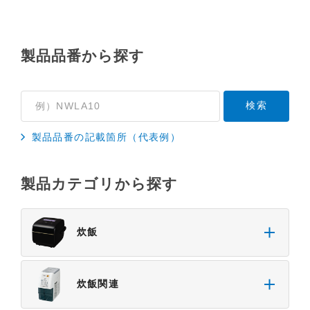
基準や業界基準に拠った内容になっております。製
品に関する安全に関する注意についてのご質問等に
つきましては、弊社「
お客様ご相談センター
」に直
製品品番から探す
接お問い合わせくださいますようお願いします
（※）。
（※）みまもりほっとラインサービスでご使用され
ている専用の製品（レンタル品）につきましては、
製品品番の記載箇所（代表例）
弊社「
みまもりほっとライン相談窓口
」に直接お問
い合わせくださいますようお願いします。
製品カテゴリから探す
４．本サービスに係わる損害の免責
本サイトに情報を掲載する際には、細心の注意を払
っておりますが、以下の点について、弊社は何ら保
炊飯
証せず、また責任を負うものではありません。あら
かじめご了承ください。
・掲載された情報が全て正確であり、有用であり、
炊飯関連
安全であること。
・掲載された情報が常に最新のものであること。