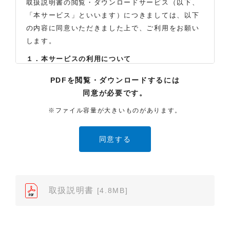
取扱説明書の閲覧・ダウンロードサービス（以下、
「本サービス」といいます）につきましては、以下
の内容に同意いただきました上で、ご利用をお願い
します。
１．本サービスの利用について
（1）お客様は本サイトに公開されている取扱説明書
PDFを閲覧・ダウンロードするには
の内容を、非営利目的かつ、個人的にご利用する場
同意が必要です。
合に限り、閲覧またはダウンロードすることができ
ます。それ以外の目的での閲覧またはダウンロード
※ファイル容量が大きいものがあります。
や内容の改変、および弊社の許可なく内容を複製し
たり、また、配布することはできません。
（2）本サイトでは、データ提供が可能な取扱説明書
のみ掲載しております。ご希望の製品の取扱説明書
が見当たらなかった場合は、製品をお買い上げの販
売店、また弊社「お客様ご相談センター」まで、ご
取扱説明書
[4.8MB]
依頼いただきますようお願いします（※）。ただ
し、製品自体の生産中止などの理由により、当該製
品の取扱説明書をご提供できない場合がありますの