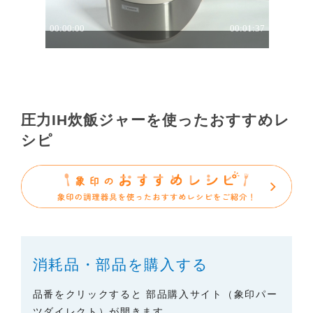
ご了承ください。
３．安全上のご注意
「使用上のご注意」や「安全上のご注意」など安全
に関する注意事項は、取扱説明書作成時点での法的
基準や業界基準に拠った内容になっております。製
品に関する安全に関する注意についてのご質問等に
圧力IH炊飯ジャーを使ったおすすめレ
つきましては、弊社「
お客様ご相談センター
」に直
シピ
接お問い合わせくださいますようお願いします
（※）。
（※）みまもりほっとラインサービスでご使用され
ている専用の製品（レンタル品）につきましては、
弊社「
みまもりほっとライン相談窓口
」に直接お問
い合わせくださいますようお願いします。
消耗品・部品を購入する
４．本サービスに係わる損害の免責
本サイトに情報を掲載する際には、細心の注意を払
品番をクリックすると 部品購入サイト（象印パー
っておりますが、以下の点について、弊社は何ら保
ツダイレクト）が開きます