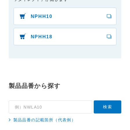
証せず、また責任を負うものではありません。あら
かじめご了承ください。
NPHH10
・掲載された情報が全て正確であり、有用であり、
安全であること。
・掲載された情報が常に最新のものであること。
NPHH18
・本サイトをご利用になったこと、またはご利用に
なれなかったことにより生じる一切の損害。
・予告なしにサーバーの停止、本サービスの変更ま
たは提供の中止・中断を行うこと。また、それによ
って生じる一切の損害。
製品品番から探す
製品品番の記載箇所（代表例）