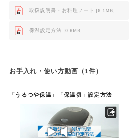
が見当たらなかった場合は、製品をお買い上げの販
売店、また弊社「お客様ご相談センター」まで、ご
取扱説明書・お料理ノート
[8.1MB]
依頼いただきますようお願いします（※）。ただ
し、製品自体の生産中止などの理由により、当該製
保温設定方法
[0.6MB]
品の取扱説明書をご提供できない場合がありますの
で、あらかじめご了承ください。
（3）本サイトに掲載されている取扱説明書の対象機
種が、生産中止などの理由でご購入できない場合も
ありますので、あらかじめご了承ください。
お手入れ・使い方動画（1件）
（※）みまもりほっとラインサービスでご使用され
ている専用の製品（レンタル品）につきましては、
弊社「
みまもりほっとライン相談窓口
」に直接お問
「うるつや保温」「保温切」設定方法
い合わせくださいますようお願いします。
２．取扱説明書の内容について
製品の仕様変更などで、取扱説明書の内容は変更さ
れる場合があります。本サイトに掲載されている取
扱説明書の内容が、製品に同梱されている取扱説明
書の内容と異なる場合がありますので、あらかじめ