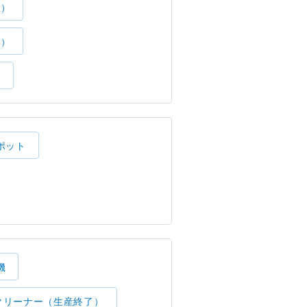
了）
了）
）
ポット
機
クリーナー（生産終了）