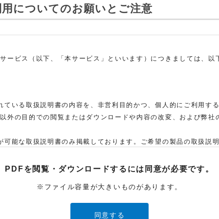
利用についてのお願いとご注意
ドサービス（以下、「本サービス」といいます）につきましては、以
れている取扱説明書の内容を、非営利目的かつ、個人的にご利用す
れ以外の目的での閲覧またはダウンロードや内容の改変、および弊社
。
が可能な取扱説明書のみ掲載しております。ご希望の製品の取扱説
た弊社「お客様ご相談センター」まで、ご依頼いただきますようお願
、当該製品の取扱説明書をご提供できない場合がありますので、あら
PDFを閲覧・ダウンロードするには
同意が必要です。
取扱説明書の対象機種が、生産中止などの理由でご購入できない場
※ファイル容量が大きいものがあります。
ービスでご使用されている専用の製品（レンタル品）につきましては