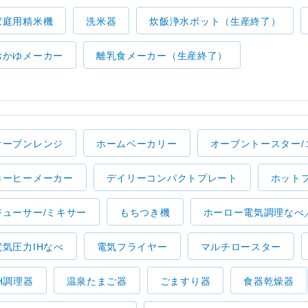
家庭用精米機
洗米器
炊飯浄水ポット（生産終了）
おかゆメーカー
離乳食メーカー（生産終了）
オーブンレンジ
ホームベーカリー
オーブントースター/
コーヒーメーカー
デイリーコンパクトプレート
ホット
ジューサー/ミキサー
もちつき機
ホーロー電気調理なべ
電気圧力IHなべ
電気フライヤー
マルチロースター
IH調理器
温泉たまご器
ごますり器
食器乾燥器