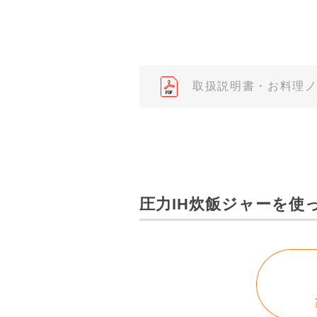
みまもりほっとライン相談窓口
２．取扱説明書の内容について
製品の仕様変更などで、取扱説
されている取扱説明書の内容と
取扱説明書・お料理
３．安全上のご注意
「使用上のご注意」や「安全上
なっております。製品に関する
わせくださいますようお願いし
（※）みまもりほっとラインサ
圧力IH炊飯ジャーを使
みまもりほっとライン相談窓口
４．本サービスに係わる損害の
本サイトに情報を掲載する際に
はありません。あらかじめご了
・掲載された情報が全て正確で
・掲載された情報が常に最新の