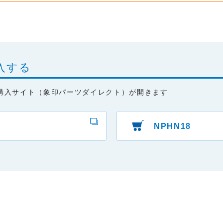
と、またはご利用になれなかったことにより生じる一切の損害。
本サービスの変更または提供の中止・中断を行うこと。また、それに
入する
購入サイト（象印パーツダイレクト）が開きます
NPHN18