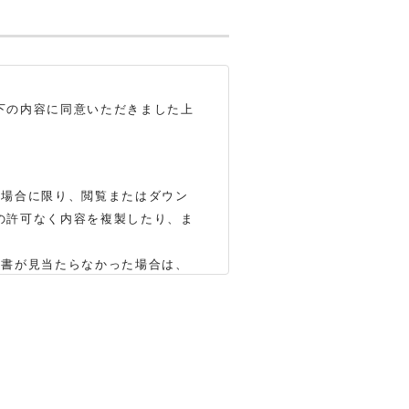
下の内容に同意いただきました上
る場合に限り、閲覧またはダウン
の許可なく内容を複製したり、ま
明書が見当たらなかった場合は、
いします（※）。ただし、製品自
かじめご了承ください。
合もありますので、あらかじめご
、弊社「