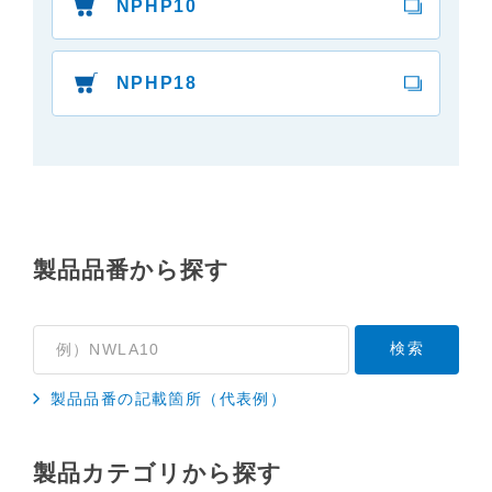
NPHP10
３．安全上のご注意
「使用上のご注意」や「安全上のご注意」など安全
に関する注意事項は、取扱説明書作成時点での法的
NPHP18
基準や業界基準に拠った内容になっております。製
品に関する安全に関する注意についてのご質問等に
つきましては、弊社「
お客様ご相談センター
」に直
接お問い合わせくださいますようお願いします
（※）。
（※）みまもりほっとラインサービスでご使用され
製品品番から探す
ている専用の製品（レンタル品）につきましては、
弊社「
みまもりほっとライン相談窓口
」に直接お問
い合わせくださいますようお願いします。
４．本サービスに係わる損害の免責
本サイトに情報を掲載する際には、細心の注意を払
製品品番の記載箇所（代表例）
っておりますが、以下の点について、弊社は何ら保
証せず、また責任を負うものではありません。あら
製品カテゴリから探す
かじめご了承ください。