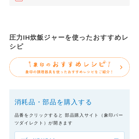
依頼いただきますようお願いします（※）。ただ
し、製品自体の生産中止などの理由により、当該製
品の取扱説明書をご提供できない場合がありますの
で、あらかじめご了承ください。
（3）本サイトに掲載されている取扱説明書の対象機
圧力IH炊飯ジャーを使ったおすすめレ
種が、生産中止などの理由でご購入できない場合も
シピ
ありますので、あらかじめご了承ください。
（※）みまもりほっとラインサービスでご使用され
ている専用の製品（レンタル品）につきましては、
弊社「
みまもりほっとライン相談窓口
」に直接お問
い合わせくださいますようお願いします。
２．取扱説明書の内容について
消耗品・部品を購入する
製品の仕様変更などで、取扱説明書の内容は変更さ
れる場合があります。本サイトに掲載されている取
品番をクリックすると 部品購入サイト（象印パー
扱説明書の内容が、製品に同梱されている取扱説明
ツダイレクト）が開きます
書の内容と異なる場合がありますので、あらかじめ
ご了承ください。