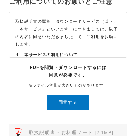
ご利用についてのお願いとご注意
取扱説明書の閲覧・ダウンロードサービス（以下、
「本サービス」といいます）につきましては、以下
の内容に同意いただきました上で、ご利用をお願い
します。
１．本サービスの利用について
（1）お客様は本サイトに公開されている取扱説明書
PDFを閲覧・ダウンロードするには
の内容を、非営利目的かつ、個人的にご利用する場
同意が必要です。
合に限り、閲覧またはダウンロードすることができ
ます。それ以外の目的での閲覧またはダウンロード
※ファイル容量が大きいものがあります。
や内容の改変、および弊社の許可なく内容を複製し
たり、また、配布することはできません。
（2）本サイトでは、データ提供が可能な取扱説明書
のみ掲載しております。ご希望の製品の取扱説明書
が見当たらなかった場合は、製品をお買い上げの販
売店、また弊社「お客様ご相談センター」まで、ご
取扱説明書・お料理ノート
[2.1MB]