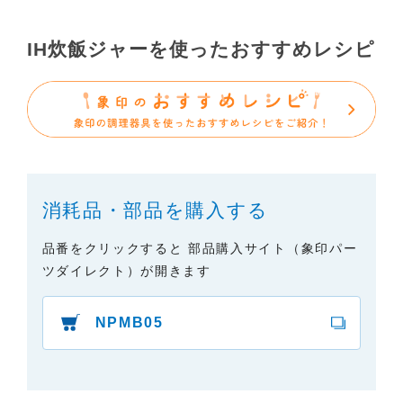
で、あらかじめご了承ください。
（3）本サイトに掲載されている取扱説明書の対象機
IH炊飯ジャーを使ったおすすめレシピ
種が、生産中止などの理由でご購入できない場合も
ありますので、あらかじめご了承ください。
（※）みまもりほっとラインサービスでご使用され
ている専用の製品（レンタル品）につきましては、
弊社「
みまもりほっとライン相談窓口
」に直接お問
い合わせくださいますようお願いします。
消耗品・部品を購入する
２．取扱説明書の内容について
製品の仕様変更などで、取扱説明書の内容は変更さ
品番をクリックすると 部品購入サイト（象印パー
れる場合があります。本サイトに掲載されている取
ツダイレクト）が開きます
扱説明書の内容が、製品に同梱されている取扱説明
書の内容と異なる場合がありますので、あらかじめ
NPMB05
ご了承ください。
３．安全上のご注意
「使用上のご注意」や「安全上のご注意」など安全
に関する注意事項は、取扱説明書作成時点での法的