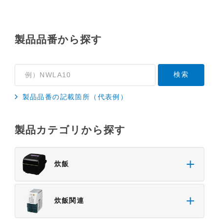
基準や業界基準に拠った内容になっております。製
品に関する安全に関する注意についてのご質問等に
つきましては、弊社「
お客様ご相談センター
」に直
製品品番から探す
接お問い合わせくださいますようお願いします
（※）。
（※）みまもりほっとラインサービスでご使用され
ている専用の製品（レンタル品）につきましては、
製品品番の記載箇所（代表例）
弊社「
みまもりほっとライン相談窓口
」に直接お問
い合わせくださいますようお願いします。
製品カテゴリから探す
４．本サービスに係わる損害の免責
本サイトに情報を掲載する際には、細心の注意を払
っておりますが、以下の点について、弊社は何ら保
炊飯
証せず、また責任を負うものではありません。あら
かじめご了承ください。
・掲載された情報が全て正確であり、有用であり、
炊飯関連
安全であること。
・掲載された情報が常に最新のものであること。