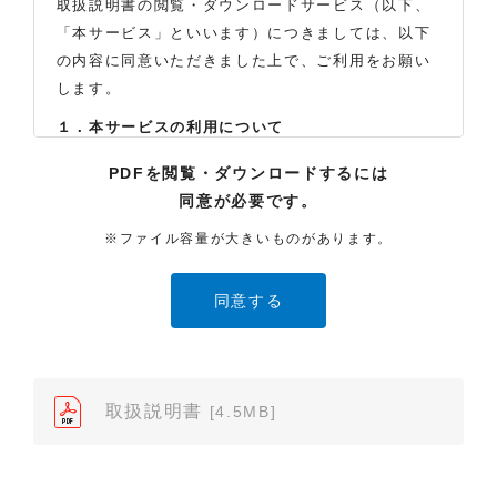
取扱説明書の閲覧・ダウンロードサービス（以下、
「本サービス」といいます）につきましては、以下
の内容に同意いただきました上で、ご利用をお願い
します。
１．本サービスの利用について
（1）お客様は本サイトに公開されている取扱説明書
PDFを閲覧・ダウンロードするには
の内容を、非営利目的かつ、個人的にご利用する場
同意が必要です。
合に限り、閲覧またはダウンロードすることができ
ます。それ以外の目的での閲覧またはダウンロード
※ファイル容量が大きいものがあります。
や内容の改変、および弊社の許可なく内容を複製し
たり、また、配布することはできません。
（2）本サイトでは、データ提供が可能な取扱説明書
のみ掲載しております。ご希望の製品の取扱説明書
が見当たらなかった場合は、製品をお買い上げの販
売店、また弊社「お客様ご相談センター」まで、ご
取扱説明書
[4.5MB]
依頼いただきますようお願いします（※）。ただ
し、製品自体の生産中止などの理由により、当該製
品の取扱説明書をご提供できない場合がありますの