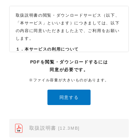
取扱説明書の閲覧・ダウンロードサービス（以下、
「本サービス」といいます）につきましては、以下
の内容に同意いただきました上で、ご利用をお願い
します。
１．本サービスの利用について
（1）お客様は本サイトに公開されている取扱説明書
PDFを閲覧・ダウンロードするには
の内容を、非営利目的かつ、個人的にご利用する場
同意が必要です。
合に限り、閲覧またはダウンロードすることができ
ます。それ以外の目的での閲覧またはダウンロード
※ファイル容量が大きいものがあります。
や内容の改変、および弊社の許可なく内容を複製し
たり、また、配布することはできません。
（2）本サイトでは、データ提供が可能な取扱説明書
のみ掲載しております。ご希望の製品の取扱説明書
が見当たらなかった場合は、製品をお買い上げの販
売店、また弊社「お客様ご相談センター」まで、ご
取扱説明書
[12.3MB]
依頼いただきますようお願いします（※）。ただ