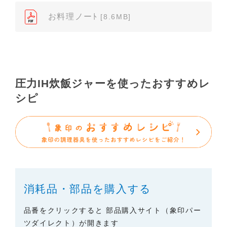
し、製品自体の生産中止などの理由により、当該製
お料理ノーﾄ
[8.6MB]
品の取扱説明書をご提供できない場合がありますの
で、あらかじめご了承ください。
（3）本サイトに掲載されている取扱説明書の対象機
種が、生産中止などの理由でご購入できない場合も
ありますので、あらかじめご了承ください。
圧力IH炊飯ジャーを使ったおすすめレ
（※）みまもりほっとラインサービスでご使用され
シピ
ている専用の製品（レンタル品）につきましては、
弊社「
みまもりほっとライン相談窓口
」に直接お問
い合わせくださいますようお願いします。
２．取扱説明書の内容について
製品の仕様変更などで、取扱説明書の内容は変更さ
れる場合があります。本サイトに掲載されている取
扱説明書の内容が、製品に同梱されている取扱説明
消耗品・部品を購入する
書の内容と異なる場合がありますので、あらかじめ
ご了承ください。
品番をクリックすると 部品購入サイト（象印パー
ツダイレクト）が開きます
３．安全上のご注意