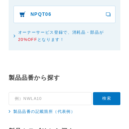
「使用上のご注意」や「安全上のご注意」など安全
に関する注意事項は、取扱説明書作成時点での法的
NPQT06
基準や業界基準に拠った内容になっております。製
品に関する安全に関する注意についてのご質問等に
オーナーサービス登録で、消耗品・部品が
つきましては、弊社「
お客様ご相談センター
」に直
20%OFF
となります！
接お問い合わせくださいますようお願いします
（※）。
（※）みまもりほっとラインサービスでご使用され
ている専用の製品（レンタル品）につきましては、
弊社「
みまもりほっとライン相談窓口
」に直接お問
製品品番から探す
い合わせくださいますようお願いします。
４．本サービスに係わる損害の免責
本サイトに情報を掲載する際には、細心の注意を払
っておりますが、以下の点について、弊社は何ら保
製品品番の記載箇所（代表例）
証せず、また責任を負うものではありません。あら
かじめご了承ください。
・掲載された情報が全て正確であり、有用であり、