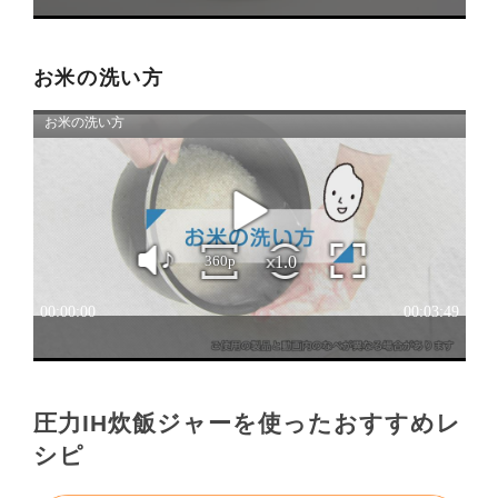
３．安全上のご注意
「使用上のご注意」や「安全上のご注意」など安全
お米の洗い方
に関する注意事項は、取扱説明書作成時点での法的
基準や業界基準に拠った内容になっております。製
品に関する安全に関する注意についてのご質問等に
つきましては、弊社「
お客様ご相談センター
」に直
接お問い合わせくださいますようお願いします
（※）。
（※）みまもりほっとラインサービスでご使用され
ている専用の製品（レンタル品）につきましては、
弊社「
みまもりほっとライン相談窓口
」に直接お問
い合わせくださいますようお願いします。
４．本サービスに係わる損害の免責
本サイトに情報を掲載する際には、細心の注意を払
圧力IH炊飯ジャーを使ったおすすめレ
っておりますが、以下の点について、弊社は何ら保
シピ
証せず、また責任を負うものではありません。あら
かじめご了承ください。