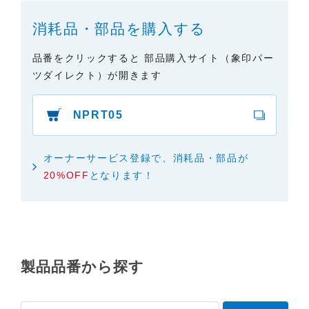
２．取扱説明書の内容について
消耗品・部品を購入する
製品の仕様変更などで、取扱説明書の内容は変更さ
れる場合があります。本サイトに掲載されている取
品番をクリックすると 部品購入サイト（象印パー
扱説明書の内容が、製品に同梱されている取扱説明
ツダイレクト）が開きます
書の内容と異なる場合がありますので、あらかじめ
ご了承ください。
NPRT05
３．安全上のご注意
「使用上のご注意」や「安全上のご注意」など安全
に関する注意事項は、取扱説明書作成時点での法的
オーナーサービス登録で、消耗品・部品が
基準や業界基準に拠った内容になっております。製
20%OFF
となります！
品に関する安全に関する注意についてのご質問等に
つきましては、弊社「
お客様ご相談センター
」に直
接お問い合わせくださいますようお願いします
（※）。
製品品番から探す
（※）みまもりほっとラインサービスでご使用され
ている専用の製品（レンタル品）につきましては、
弊社「
みまもりほっとライン相談窓口
」に直接お問