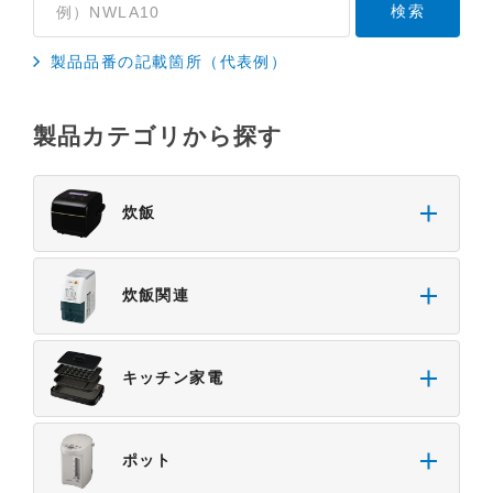
い合わせくださいますようお願いします。
４．本サービスに係わる損害の免責
製品品番の記載箇所（代表例）
本サイトに情報を掲載する際には、細心の注意を払
っておりますが、以下の点について、弊社は何ら保
製品カテゴリから探す
証せず、また責任を負うものではありません。あら
かじめご了承ください。
・掲載された情報が全て正確であり、有用であり、
炊飯
安全であること。
・掲載された情報が常に最新のものであること。
・本サイトをご利用になったこと、またはご利用に
炊飯関連
なれなかったことにより生じる一切の損害。
・予告なしにサーバーの停止、本サービスの変更ま
たは提供の中止・中断を行うこと。また、それによ
キッチン家電
って生じる一切の損害。
ポット