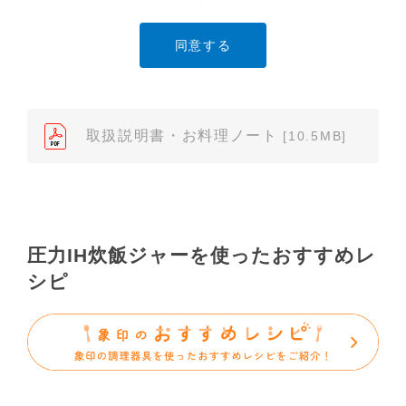
や内容の改変、および弊社の許可なく内容を複製し
たり、また、配布することはできません。
（2）本サイトでは、データ提供が可能な取扱説明書
のみ掲載しております。ご希望の製品の取扱説明書
が見当たらなかった場合は、製品をお買い上げの販
売店、また弊社「お客様ご相談センター」まで、ご
取扱説明書・お料理ノート
[10.5MB]
依頼いただきますようお願いします（※）。ただ
し、製品自体の生産中止などの理由により、当該製
品の取扱説明書をご提供できない場合がありますの
で、あらかじめご了承ください。
（3）本サイトに掲載されている取扱説明書の対象機
圧力IH炊飯ジャーを使ったおすすめレ
種が、生産中止などの理由でご購入できない場合も
シピ
ありますので、あらかじめご了承ください。
（※）みまもりほっとラインサービスでご使用され
ている専用の製品（レンタル品）につきましては、
弊社「
みまもりほっとライン相談窓口
」に直接お問
い合わせくださいますようお願いします。