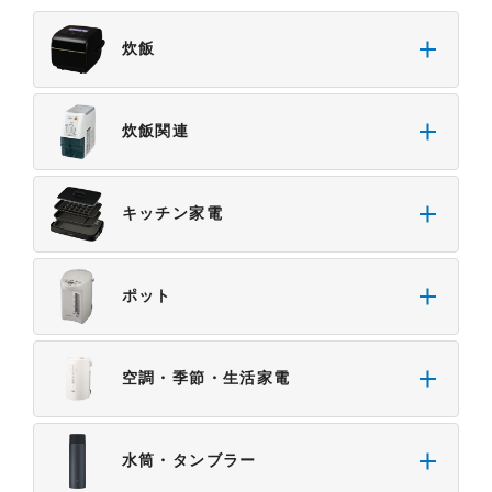
・掲載された情報が全て正確であり、有用であり、
炊飯
安全であること。
・掲載された情報が常に最新のものであること。
・本サイトをご利用になったこと、またはご利用に
炊飯関連
なれなかったことにより生じる一切の損害。
・予告なしにサーバーの停止、本サービスの変更ま
たは提供の中止・中断を行うこと。また、それによ
キッチン家電
って生じる一切の損害。
ポット
空調・季節・生活家電
水筒・タンブラー