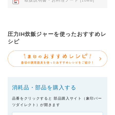
取扱説明書・お料理ノート
[10MB]
依頼いただきますようお願いします（※）。ただ
し、製品自体の生産中止などの理由により、当該製
品の取扱説明書をご提供できない場合がありますの
で、あらかじめご了承ください。
（3）本サイトに掲載されている取扱説明書の対象機
圧力IH炊飯ジャーを使ったおすすめレ
種が、生産中止などの理由でご購入できない場合も
シピ
ありますので、あらかじめご了承ください。
（※）みまもりほっとラインサービスでご使用され
ている専用の製品（レンタル品）につきましては、
弊社「
みまもりほっとライン相談窓口
」に直接お問
い合わせくださいますようお願いします。
２．取扱説明書の内容について
消耗品・部品を購入する
製品の仕様変更などで、取扱説明書の内容は変更さ
れる場合があります。本サイトに掲載されている取
品番をクリックすると 部品購入サイト（象印パー
扱説明書の内容が、製品に同梱されている取扱説明
ツダイレクト）が開きます
書の内容と異なる場合がありますので、あらかじめ
ご了承ください。