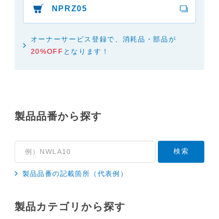
NPRZ05
３．安全上のご注意
「使用上のご注意」や「安全上のご注意」など安全
に関する注意事項は、取扱説明書作成時点での法的
オーナーサービス登録で、消耗品・部品が
基準や業界基準に拠った内容になっております。製
20%OFF
となります！
品に関する安全に関する注意についてのご質問等に
つきましては、弊社「
お客様ご相談センター
」に直
接お問い合わせくださいますようお願いします
（※）。
製品品番から探す
（※）みまもりほっとラインサービスでご使用され
ている専用の製品（レンタル品）につきましては、
弊社「
みまもりほっとライン相談窓口
」に直接お問
い合わせくださいますようお願いします。
４．本サービスに係わる損害の免責
製品品番の記載箇所（代表例）
本サイトに情報を掲載する際には、細心の注意を払
っておりますが、以下の点について、弊社は何ら保
製品カテゴリから探す
証せず、また責任を負うものではありません。あら
かじめご了承ください。