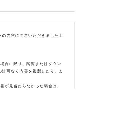
下の内容に同意いただきました上
る場合に限り、閲覧またはダウン
の許可なく内容を複製したり、ま
明書が見当たらなかった場合は、
いします（※）。ただし、製品自
かじめご了承ください。
合もありますので、あらかじめご
、弊社「