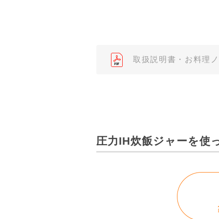
みまもりほっとライン相談窓口
２．取扱説明書の内容について
製品の仕様変更などで、取扱説
されている取扱説明書の内容と
取扱説明書・お料理
３．安全上のご注意
「使用上のご注意」や「安全上
なっております。製品に関する
わせくださいますようお願いし
（※）みまもりほっとラインサ
圧力IH炊飯ジャーを使
みまもりほっとライン相談窓口
４．本サービスに係わる損害の
本サイトに情報を掲載する際に
はありません。あらかじめご了
・掲載された情報が全て正確で
・掲載された情報が常に最新の