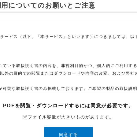
利用についてのお願いとご注意
ドサービス（以下、「本サービス」といいます）につきましては、以
れている取扱説明書の内容を、非営利目的かつ、個人的にご利用す
れ以外の目的での閲覧またはダウンロードや内容の改変、および弊社
。
が可能な取扱説明書のみ掲載しております。ご希望の製品の取扱説
た弊社「お客様ご相談センター」まで、ご依頼いただきますようお願
、当該製品の取扱説明書をご提供できない場合がありますので、あら
PDFを閲覧・ダウンロードするには
同意が必要です。
取扱説明書の対象機種が、生産中止などの理由でご購入できない場
※ファイル容量が大きいものがあります。
ービスでご使用されている専用の製品（レンタル品）につきましては