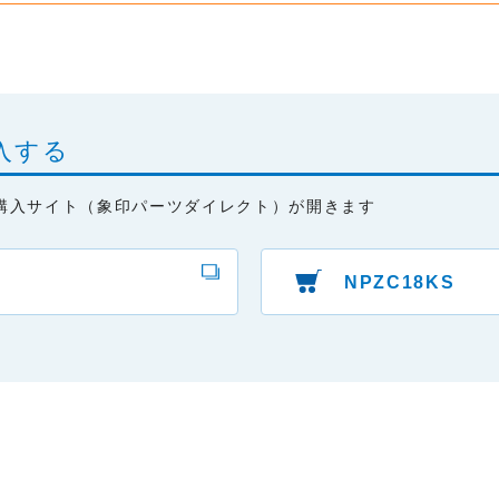
と、またはご利用になれなかったことにより生じる一切の損害。
本サービスの変更または提供の中止・中断を行うこと。また、それに
入する
購入サイト（象印パーツダイレクト）が開きます
NPZC18KS