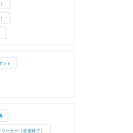
了）
了）
）
ポット
機
クリーナー（生産終了）