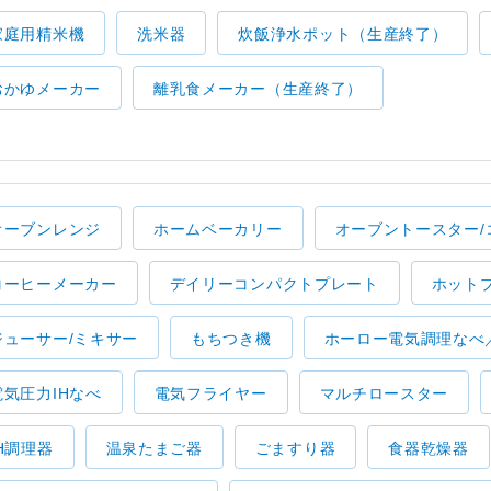
家庭用精米機
洗米器
炊飯浄水ポット（生産終了）
おかゆメーカー
離乳食メーカー（生産終了）
オーブンレンジ
ホームベーカリー
オーブントースター/
コーヒーメーカー
デイリーコンパクトプレート
ホット
ジューサー/ミキサー
もちつき機
ホーロー電気調理なべ
電気圧力IHなべ
電気フライヤー
マルチロースター
IH調理器
温泉たまご器
ごますり器
食器乾燥器