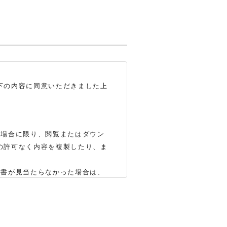
下の内容に同意いただきました上
る場合に限り、閲覧またはダウン
の許可なく内容を複製したり、ま
明書が見当たらなかった場合は、
いします（※）。ただし、製品自
かじめご了承ください。
合もありますので、あらかじめご