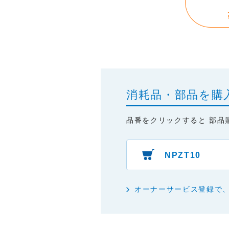
・掲載された情報が全て正確で
・掲載された情報が常に最新の
・本サイトをご利用になったこ
・予告なしにサーバーの停止、
消耗品・部品を購
品番をクリックすると 部品
NPZT10
オーナーサービス登録で