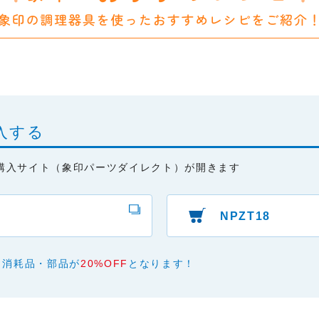
あり、有用であり、安全であること。
ものであること。
と、またはご利用になれなかったことにより生じる一切の損害。
本サービスの変更または提供の中止・中断を行うこと。また、それに
入する
購入サイト（象印パーツダイレクト）が開きます
NPZT18
、消耗品・部品が
20%OFF
となります！