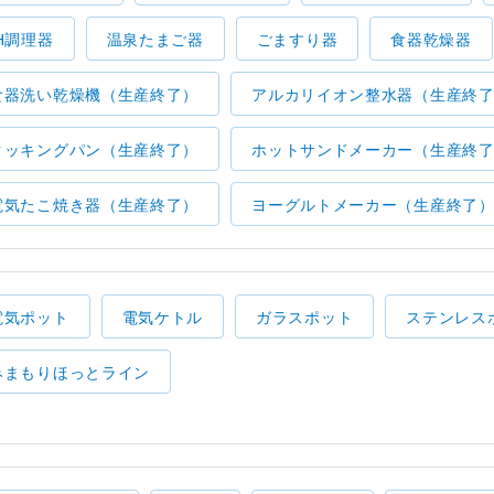
IH調理器
温泉たまご器
ごますり器
食器乾燥器
食器洗い乾燥機（生産終了）
アルカリイオン整水器（生産終
クッキングパン（生産終了）
ホットサンドメーカー（生産終
電気たこ焼き器（生産終了）
ヨーグルトメーカー（生産終了
電気ポット
電気ケトル
ガラスポット
ステンレス
みまもりほっとライン