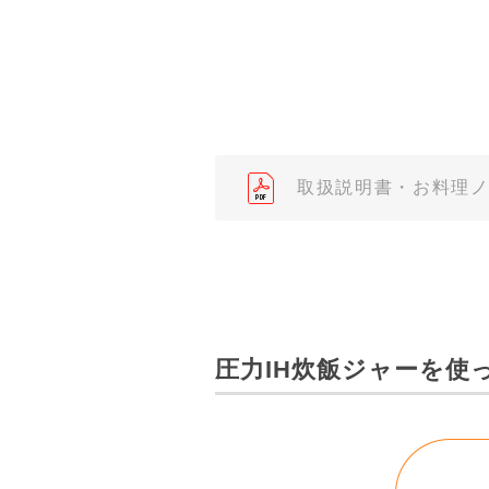
（※）みまもりほっとラインサ
みまもりほっとライン相談窓口
２．取扱説明書の内容について
製品の仕様変更などで、取扱説
されている取扱説明書の内容と
取扱説明書・お料理
３．安全上のご注意
「使用上のご注意」や「安全上
なっております。製品に関する
わせくださいますようお願いし
（※）みまもりほっとラインサ
圧力IH炊飯ジャーを使
みまもりほっとライン相談窓口
４．本サービスに係わる損害の
本サイトに情報を掲載する際に
はありません。あらかじめご了