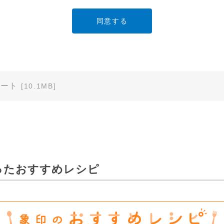
ービスでご使用されている専用の製品（レンタル品）につきましては
」に直接お問い合わせくださいますようお願いします。
明書の内容は変更される場合があります。本サイトに掲載されている
異なる場合がありますので、あらかじめご了承ください。
ノート
[10.1MB]
のご注意」など安全に関する注意事項は、取扱説明書作成時点での法
安全に関する注意についてのご質問等につきましては、弊社「
お客様
ます（※）。
ービスでご使用されている専用の製品（レンタル品）につきましては
ったおすすめレシピ
」に直接お問い合わせくださいますようお願いします。
免責
は、細心の注意を払っておりますが、以下の点について、弊社は何ら
承ください。