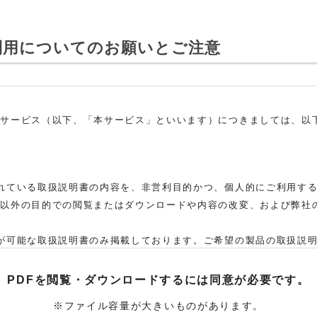
利用についてのお願いとご注意
ドサービス（以下、「本サービス」といいます）につきましては、以
れている取扱説明書の内容を、非営利目的かつ、個人的にご利用す
れ以外の目的での閲覧またはダウンロードや内容の改変、および弊社
。
が可能な取扱説明書のみ掲載しております。ご希望の製品の取扱説
た弊社「お客様ご相談センター」まで、ご依頼いただきますようお願
、当該製品の取扱説明書をご提供できない場合がありますので、あら
PDFを閲覧・ダウンロードするには
同意が必要です。
取扱説明書の対象機種が、生産中止などの理由でご購入できない場
※ファイル容量が大きいものがあります。