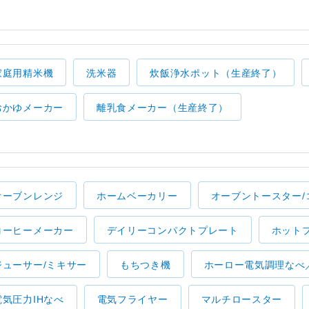
家庭用精米機
洗米器
炊飯浄水ポット（生産終了）
おかゆメーカー
離乳食メーカー（生産終了）
オーブンレンジ
ホームベーカリー
オーブントースター/
コーヒーメーカー
デイリーコンパクトプレート
ホット
ジューサー/ミキサー
もちつき機
ホーロー電気調理なべ
電気圧力IHなべ
電気フライヤー
マルチロースター