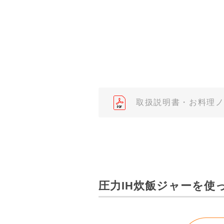
了承ください。
（※）みまもりほっとラインサ
みまもりほっとライン相談窓口
２．取扱説明書の内容について
製品の仕様変更などで、取扱説
されている取扱説明書の内容と
取扱説明書・お料理
３．安全上のご注意
「使用上のご注意」や「安全上
なっております。製品に関する
わせくださいますようお願いし
（※）みまもりほっとラインサ
圧力IH炊飯ジャーを使
みまもりほっとライン相談窓口
４．本サービスに係わる損害の