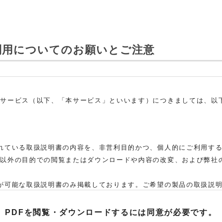
利用についてのお願いとご注意
ドサービス（以下、「本サービス」といいます）につきましては、以
れている取扱説明書の内容を、非営利目的かつ、個人的にご利用す
れ以外の目的での閲覧またはダウンロードや内容の改変、および弊社
。
が可能な取扱説明書のみ掲載しております。ご希望の製品の取扱説
た弊社「お客様ご相談センター」まで、ご依頼いただきますようお願
、当該製品の取扱説明書をご提供できない場合がありますので、あら
PDFを閲覧・ダウンロードするには
同意が必要です。
取扱説明書の対象機種が、生産中止などの理由でご購入できない場