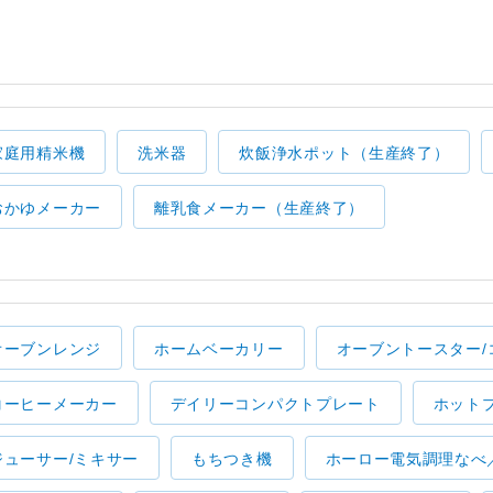
家庭用精米機
洗米器
炊飯浄水ポット（生産終了）
おかゆメーカー
離乳食メーカー（生産終了）
オーブンレンジ
ホームベーカリー
オーブントースター/
コーヒーメーカー
デイリーコンパクトプレート
ホット
ジューサー/ミキサー
もちつき機
ホーロー電気調理なべ