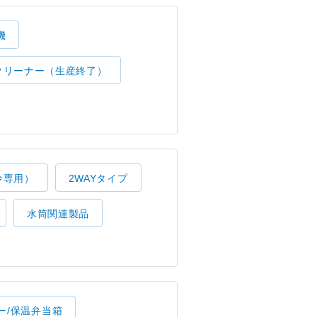
機
クリーナー（生産終了）
冷専用）
2WAYタイプ
水筒関連製品
ー/保温弁当箱