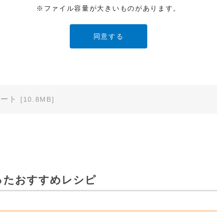
※ファイル容量が大きいものがあります。
ービスでご使用されている専用の製品（レンタル品）につきましては
」に直接お問い合わせくださいますようお願いします。
明書の内容は変更される場合があります。本サイトに掲載されている
異なる場合がありますので、あらかじめご了承ください。
ノート
[10.8MB]
のご注意」など安全に関する注意事項は、取扱説明書作成時点での法
安全に関する注意についてのご質問等につきましては、弊社「
お客様
ます（※）。
ービスでご使用されている専用の製品（レンタル品）につきましては
ったおすすめレシピ
」に直接お問い合わせくださいますようお願いします。
免責