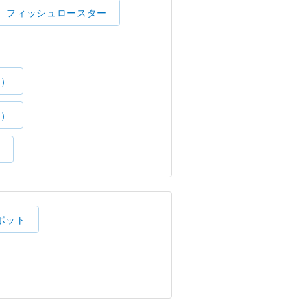
フィッシュロースター
了）
了）
）
ポット