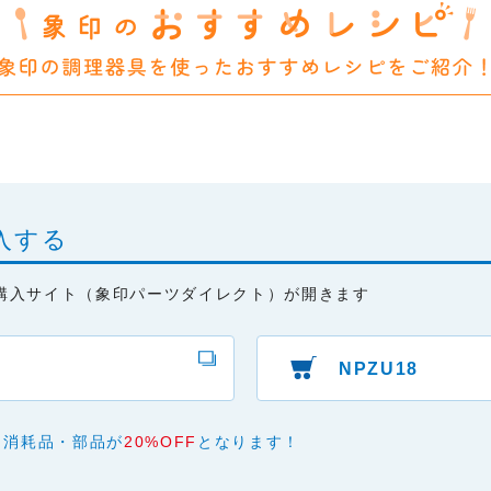
は、細心の注意を払っておりますが、以下の点について、弊社は何ら
承ください。
あり、有用であり、安全であること。
ものであること。
と、またはご利用になれなかったことにより生じる一切の損害。
本サービスの変更または提供の中止・中断を行うこと。また、それに
入する
購入サイト（象印パーツダイレクト）が開きます
NPZU18
、消耗品・部品が
20%OFF
となります！