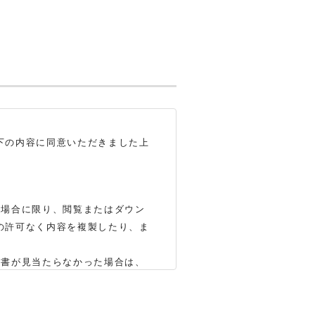
下の内容に同意いただきました上
る場合に限り、閲覧またはダウン
の許可なく内容を複製したり、ま
明書が見当たらなかった場合は、
いします（※）。ただし、製品自
かじめご了承ください。
合もありますので、あらかじめご