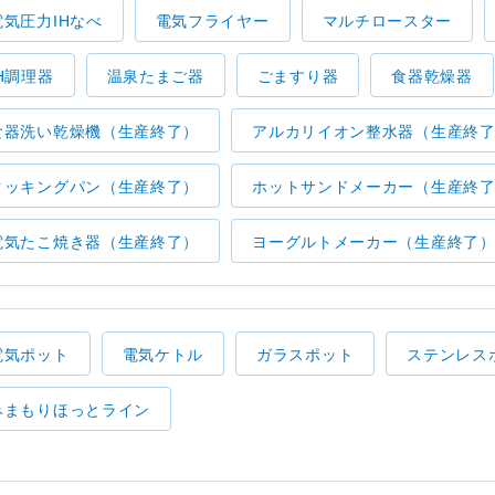
電気圧力IHなべ
電気フライヤー
マルチロースター
IH調理器
温泉たまご器
ごますり器
食器乾燥器
食器洗い乾燥機（生産終了）
アルカリイオン整水器（生産終
クッキングパン（生産終了）
ホットサンドメーカー（生産終
電気たこ焼き器（生産終了）
ヨーグルトメーカー（生産終了
電気ポット
電気ケトル
ガラスポット
ステンレス
みまもりほっとライン