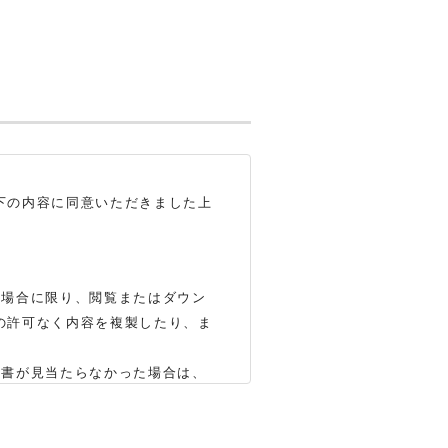
下の内容に同意いただきました上
る場合に限り、閲覧またはダウン
の許可なく内容を複製したり、ま
明書が見当たらなかった場合は、
いします（※）。ただし、製品自
かじめご了承ください。
合もありますので、あらかじめご