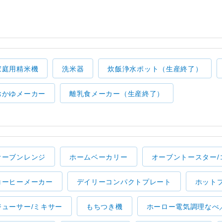
家庭用精米機
洗米器
炊飯浄水ポット（生産終了）
おかゆメーカー
離乳食メーカー（生産終了）
オーブンレンジ
ホームベーカリー
オーブントースター/
コーヒーメーカー
デイリーコンパクトプレート
ホット
ジューサー/ミキサー
もちつき機
ホーロー電気調理なべ