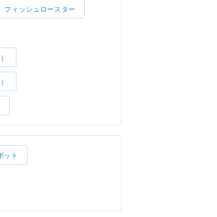
フィッシュロースター
了）
了）
）
ポット