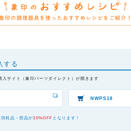
は、細心の注意を払っておりますが、以下の点について、弊社は何ら
承ください。
あり、有用であり、安全であること。
ものであること。
と、またはご利用になれなかったことにより生じる一切の損害。
本サービスの変更または提供の中止・中断を行うこと。また、それに
入する
購入サイト（象印パーツダイレクト）が開きます
NWPS18
、消耗品・部品が
20%OFF
となります！