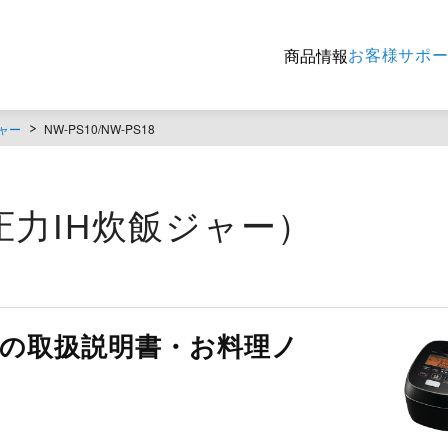
お客様サポ
商品情報
ャー
NW-PS10/NW-PS18
8（圧力IH炊飯ジャー）
PS18の取扱説明書・お料理ノ