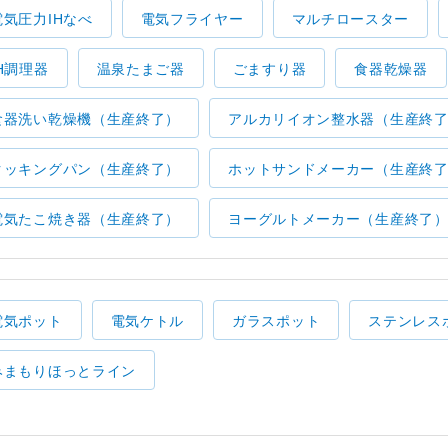
電気圧力IHなべ
電気フライヤー
マルチロースター
IH調理器
温泉たまご器
ごますり器
食器乾燥器
食器洗い乾燥機（生産終了）
アルカリイオン整水器（生産終
クッキングパン（生産終了）
ホットサンドメーカー（生産終
電気たこ焼き器（生産終了）
ヨーグルトメーカー（生産終了
電気ポット
電気ケトル
ガラスポット
ステンレス
みまもりほっとライン