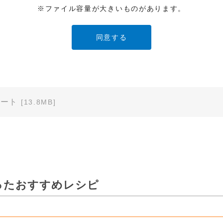
※ファイル容量が大きいものがあります。
ービスでご使用されている専用の製品（レンタル品）につきましては
」に直接お問い合わせくださいますようお願いします。
明書の内容は変更される場合があります。本サイトに掲載されている
異なる場合がありますので、あらかじめご了承ください。
ノート
[13.8MB]
のご注意」など安全に関する注意事項は、取扱説明書作成時点での法
安全に関する注意についてのご質問等につきましては、弊社「
お客様
ます（※）。
ービスでご使用されている専用の製品（レンタル品）につきましては
ったおすすめレシピ
」に直接お問い合わせくださいますようお願いします。
免責