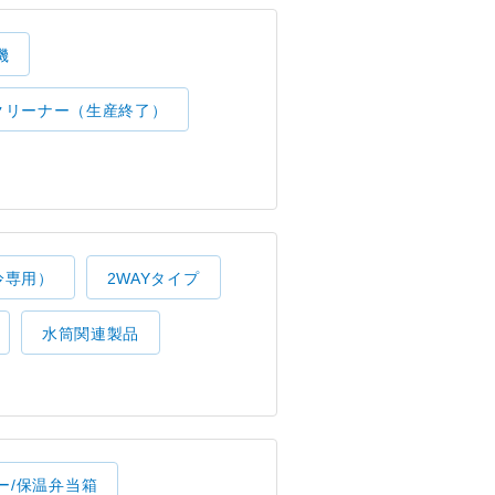
機
クリーナー（生産終了）
冷専用）
2WAYタイプ
水筒関連製品
ー/保温弁当箱