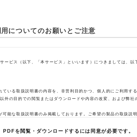
利用についてのお願いとご注意
ドサービス（以下、「本サービス」といいます）につきましては、以
れている取扱説明書の内容を、非営利目的かつ、個人的にご利用す
れ以外の目的での閲覧またはダウンロードや内容の改変、および弊社
。
が可能な取扱説明書のみ掲載しております。ご希望の製品の取扱説
た弊社「お客様ご相談センター」まで、ご依頼いただきますようお願
、当該製品の取扱説明書をご提供できない場合がありますので、あら
PDFを閲覧・ダウンロードするには
同意が必要です。
取扱説明書の対象機種が、生産中止などの理由でご購入できない場