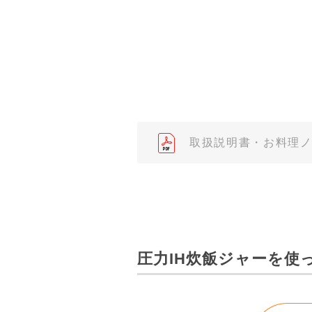
了承ください。
（※）みまもりほっとラインサ
みまもりほっとライン相談窓口
２．取扱説明書の内容について
製品の仕様変更などで、取扱説
されている取扱説明書の内容と
取扱説明書・お料理
３．安全上のご注意
「使用上のご注意」や「安全上
なっております。製品に関する
わせくださいますようお願いし
（※）みまもりほっとラインサ
圧力IH炊飯ジャーを使
みまもりほっとライン相談窓口
４．本サービスに係わる損害の