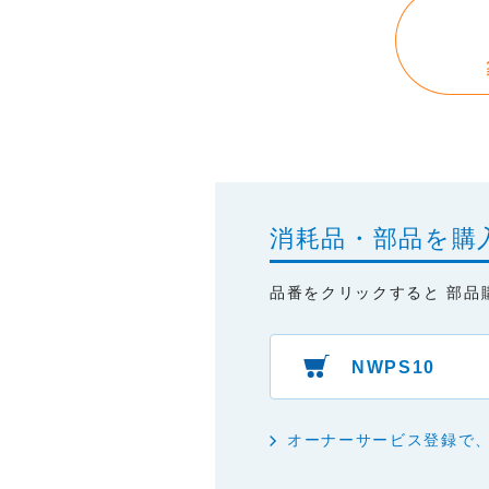
本サイトに情報を掲載する際に
はありません。あらかじめご了
・掲載された情報が全て正確で
・掲載された情報が常に最新の
・本サイトをご利用になったこ
・予告なしにサーバーの停止、
消耗品・部品を購
品番をクリックすると 部品
NWPS10
オーナーサービス登録で