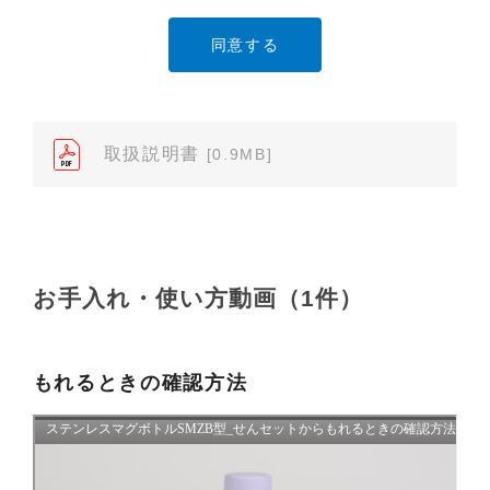
や内容の改変、および弊社の許可なく内容を複製し
たり、また、配布することはできません。
（2）本サイトでは、データ提供が可能な取扱説明書
のみ掲載しております。ご希望の製品の取扱説明書
が見当たらなかった場合は、製品をお買い上げの販
売店、また弊社「お客様ご相談センター」まで、ご
取扱説明書
[0.9MB]
依頼いただきますようお願いします（※）。ただ
し、製品自体の生産中止などの理由により、当該製
品の取扱説明書をご提供できない場合がありますの
で、あらかじめご了承ください。
（3）本サイトに掲載されている取扱説明書の対象機
お手入れ・使い方動画（1件）
種が、生産中止などの理由でご購入できない場合も
ありますので、あらかじめご了承ください。
（※）みまもりほっとラインサービスでご使用され
もれるときの確認方法
ている専用の製品（レンタル品）につきましては、
弊社「
みまもりほっとライン相談窓口
」に直接お問
い合わせくださいますようお願いします。