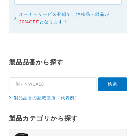
い合わせくださいますようお願いします。
４．本サービスに係わる損害の免責
オーナーサービス登録で、消耗品・部品が
本サイトに情報を掲載する際には、細心の注意を払
20%OFF
となります！
っておりますが、以下の点について、弊社は何ら保
証せず、また責任を負うものではありません。あら
かじめご了承ください。
・掲載された情報が全て正確であり、有用であり、
安全であること。
製品品番から探す
・掲載された情報が常に最新のものであること。
・本サイトをご利用になったこと、またはご利用に
なれなかったことにより生じる一切の損害。
・予告なしにサーバーの停止、本サービスの変更ま
たは提供の中止・中断を行うこと。また、それによ
製品品番の記載箇所（代表例）
って生じる一切の損害。
製品カテゴリから探す