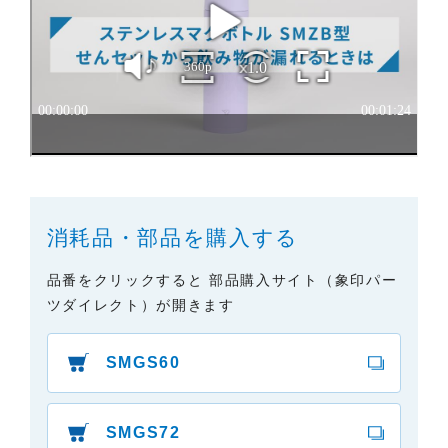
２．取扱説明書の内容について
製品の仕様変更などで、取扱説明書の内容は変更さ
れる場合があります。本サイトに掲載されている取
扱説明書の内容が、製品に同梱されている取扱説明
書の内容と異なる場合がありますので、あらかじめ
ご了承ください。
３．安全上のご注意
「使用上のご注意」や「安全上のご注意」など安全
に関する注意事項は、取扱説明書作成時点での法的
消耗品・部品を購入する
基準や業界基準に拠った内容になっております。製
品に関する安全に関する注意についてのご質問等に
品番をクリックすると 部品購入サイト（象印パー
つきましては、弊社「
お客様ご相談センター
」に直
ツダイレクト）が開きます
接お問い合わせくださいますようお願いします
（※）。
SMGS60
（※）みまもりほっとラインサービスでご使用され
ている専用の製品（レンタル品）につきましては、
弊社「
みまもりほっとライン相談窓口
」に直接お問
SMGS72