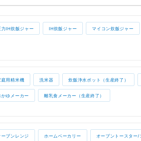
圧力IH炊飯ジャー
IH炊飯ジャー
マイコン炊飯ジャー
家庭用精米機
洗米器
炊飯浄水ポット（生産終了）
おかゆメーカー
離乳食メーカー（生産終了）
オーブンレンジ
ホームベーカリー
オーブントースター/