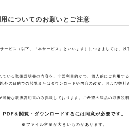
利用についてのお願いとご注意
ドサービス（以下、「本サービス」といいます）につきましては、以
れている取扱説明書の内容を、非営利目的かつ、個人的にご利用す
れ以外の目的での閲覧またはダウンロードや内容の改変、および弊社
。
が可能な取扱説明書のみ掲載しております。ご希望の製品の取扱説
た弊社「お客様ご相談センター」まで、ご依頼いただきますようお願
、当該製品の取扱説明書をご提供できない場合がありますので、あら
PDFを閲覧・ダウンロードするには
同意が必要です。
取扱説明書の対象機種が、生産中止などの理由でご購入できない場
※ファイル容量が大きいものがあります。