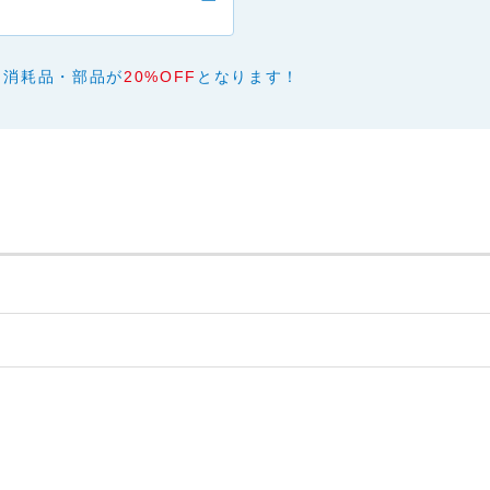
あり、有用であり、安全であること。
ものであること。
と、またはご利用になれなかったことにより生じる一切の損害。
、消耗品・部品が
20%OFF
となります！
本サービスの変更または提供の中止・中断を行うこと。また、それに