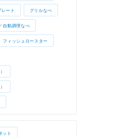
プレート
グリルなべ
／自動調理なべ
フィッシュロースター
了）
了）
）
ポット