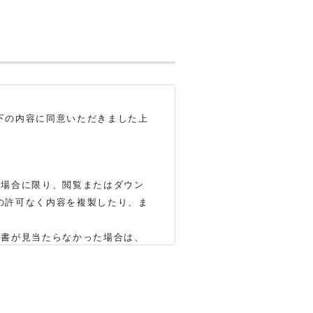
下の内容に同意いただきました上
る場合に限り、閲覧またはダウン
の許可なく内容を複製したり、ま
明書が見当たらなかった場合は、
いします（※）。ただし、製品自
かじめご了承ください。
合もありますので、あらかじめご