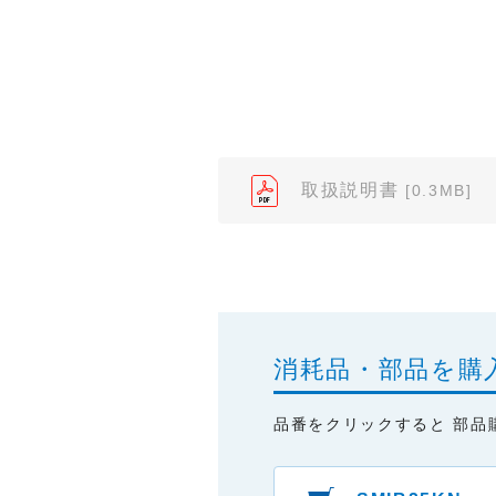
（※）みまもりほっとラインサ
みまもりほっとライン相談窓口
２．取扱説明書の内容について
製品の仕様変更などで、取扱説
されている取扱説明書の内容と
取扱説明書
[0.3MB]
３．安全上のご注意
「使用上のご注意」や「安全上
なっております。製品に関する
わせくださいますようお願いし
（※）みまもりほっとラインサ
消耗品・部品を購
みまもりほっとライン相談窓口
品番をクリックすると 部品
４．本サービスに係わる損害の
本サイトに情報を掲載する際に
はありません。あらかじめご了