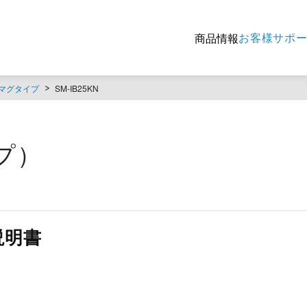
お客様サポ
商品情報
マグタイプ
SM-IB25KN
イプ）
説明書