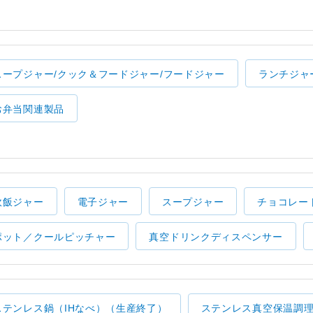
スープジャー/クック＆フードジャー/フードジャー
ランチジャ
お弁当関連製品
炊飯ジャー
電子ジャー
スープジャー
チョコレー
ポット／クールピッチャー
真空ドリンクディスペンサー
ステンレス鍋（IHなべ）（生産終了）
ステンレス真空保温調