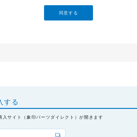
ービスでご使用されている専用の製品（レンタル品）につきましては
」に直接お問い合わせくださいますようお願いします。
明書の内容は変更される場合があります。本サイトに掲載されている
異なる場合がありますので、あらかじめご了承ください。
のご注意」など安全に関する注意事項は、取扱説明書作成時点での法
安全に関する注意についてのご質問等につきましては、弊社「
お客様
ます（※）。
ービスでご使用されている専用の製品（レンタル品）につきましては
入する
」に直接お問い合わせくださいますようお願いします。
購入サイト（象印パーツダイレクト）が開きます
免責
は、細心の注意を払っておりますが、以下の点について、弊社は何ら
承ください。