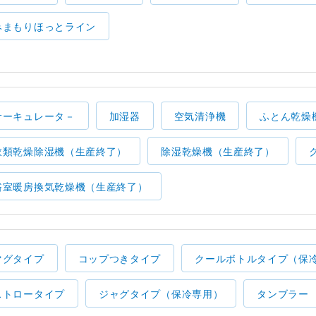
みまもりほっとライン
サーキュレータ－
加湿器
空気清浄機
ふとん乾燥
衣類乾燥除湿機（生産終了）
除湿乾燥機（生産終了）
浴室暖房換気乾燥機（生産終了）
マグタイプ
コップつきタイプ
クールボトルタイプ（保
ストロータイプ
ジャグタイプ（保冷専用）
タンブラー