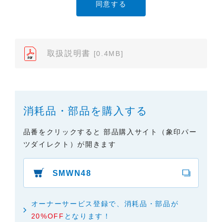
たり、また、配布することはできません。
（2）本サイトでは、データ提供が可能な取扱説明書
のみ掲載しております。ご希望の製品の取扱説明書
が見当たらなかった場合は、製品をお買い上げの販
売店、また弊社「お客様ご相談センター」まで、ご
取扱説明書
[0.4MB]
依頼いただきますようお願いします（※）。ただ
し、製品自体の生産中止などの理由により、当該製
品の取扱説明書をご提供できない場合がありますの
で、あらかじめご了承ください。
消耗品・部品を購入する
（3）本サイトに掲載されている取扱説明書の対象機
種が、生産中止などの理由でご購入できない場合も
品番をクリックすると 部品購入サイト（象印パー
ありますので、あらかじめご了承ください。
ツダイレクト）が開きます
（※）みまもりほっとラインサービスでご使用され
ている専用の製品（レンタル品）につきましては、
SMWN48
弊社「
みまもりほっとライン相談窓口
」に直接お問
い合わせくださいますようお願いします。
オーナーサービス登録で、消耗品・部品が
２．取扱説明書の内容について
20%OFF
となります！
製品の仕様変更などで、取扱説明書の内容は変更さ