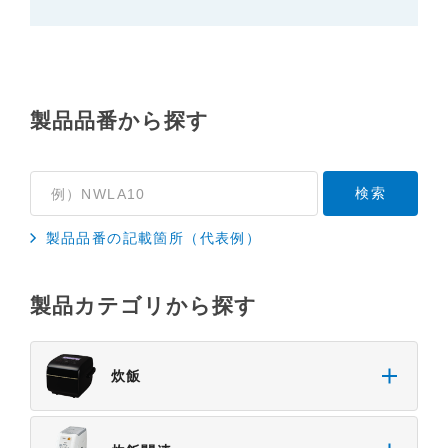
れる場合があります。本サイトに掲載されている取
扱説明書の内容が、製品に同梱されている取扱説明
書の内容と異なる場合がありますので、あらかじめ
ご了承ください。
製品品番から探す
３．安全上のご注意
「使用上のご注意」や「安全上のご注意」など安全
に関する注意事項は、取扱説明書作成時点での法的
基準や業界基準に拠った内容になっております。製
品に関する安全に関する注意についてのご質問等に
製品品番の記載箇所（代表例）
つきましては、弊社「
お客様ご相談センター
」に直
接お問い合わせくださいますようお願いします
製品カテゴリから探す
（※）。
（※）みまもりほっとラインサービスでご使用され
ている専用の製品（レンタル品）につきましては、
炊飯
弊社「
みまもりほっとライン相談窓口
」に直接お問
い合わせくださいますようお願いします。