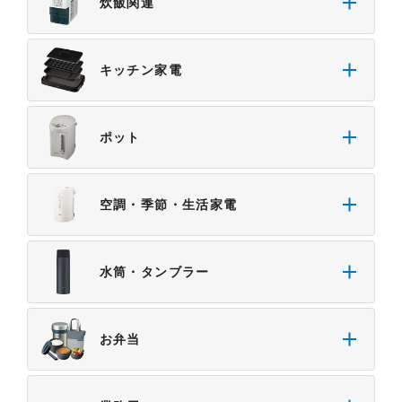
炊飯関連
４．本サービスに係わる損害の免責
本サイトに情報を掲載する際には、細心の注意を払
っておりますが、以下の点について、弊社は何ら保
キッチン家電
証せず、また責任を負うものではありません。あら
かじめご了承ください。
・掲載された情報が全て正確であり、有用であり、
ポット
安全であること。
・掲載された情報が常に最新のものであること。
・本サイトをご利用になったこと、またはご利用に
空調・季節・生活家電
なれなかったことにより生じる一切の損害。
・予告なしにサーバーの停止、本サービスの変更ま
たは提供の中止・中断を行うこと。また、それによ
水筒・タンブラー
って生じる一切の損害。
お弁当