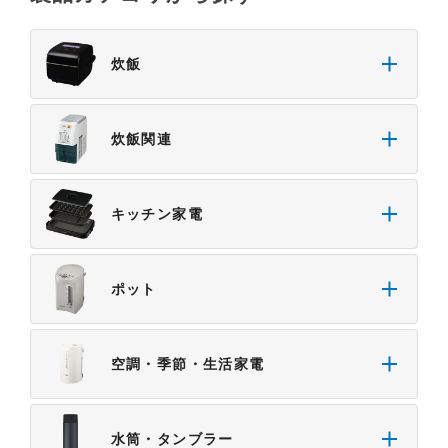
弊社「
みまもりほっとライン相談窓口
」に直接お問
い合わせくださいますようお願いします。
炊飯
４．本サービスに係わる損害の免責
本サイトに情報を掲載する際には、細心の注意を払
っておりますが、以下の点について、弊社は何ら保
炊飯関連
証せず、また責任を負うものではありません。あら
かじめご了承ください。
・掲載された情報が全て正確であり、有用であり、
キッチン家電
安全であること。
・掲載された情報が常に最新のものであること。
・本サイトをご利用になったこと、またはご利用に
ポット
なれなかったことにより生じる一切の損害。
・予告なしにサーバーの停止、本サービスの変更ま
たは提供の中止・中断を行うこと。また、それによ
空調・季節・生活家電
って生じる一切の損害。
水筒・タンブラー