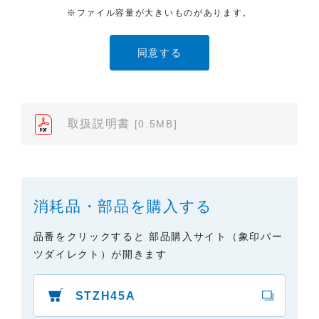
ます。それ以外の目的での閲覧またはダウンロード
※ファイル容量が大きいものがあります。
や内容の改変、および弊社の許可なく内容を複製し
たり、また、配布することはできません。
（2）本サイトでは、データ提供が可能な取扱説明書
のみ掲載しております。ご希望の製品の取扱説明書
が見当たらなかった場合は、製品をお買い上げの販
売店、また弊社「お客様ご相談センター」まで、ご
取扱説明書
[0.5MB]
依頼いただきますようお願いします（※）。ただ
し、製品自体の生産中止などの理由により、当該製
品の取扱説明書をご提供できない場合がありますの
で、あらかじめご了承ください。
消耗品・部品を購入する
（3）本サイトに掲載されている取扱説明書の対象機
種が、生産中止などの理由でご購入できない場合も
品番をクリックすると 部品購入サイト（象印パー
ありますので、あらかじめご了承ください。
ツダイレクト）が開きます
（※）みまもりほっとラインサービスでご使用され
ている専用の製品（レンタル品）につきましては、
STZH45A
弊社「
みまもりほっとライン相談窓口
」に直接お問