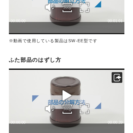
ご了承ください。
３．安全上のご注意
「使用上のご注意」や「安全上のご注意」など安全
に関する注意事項は、取扱説明書作成時点での法的
基準や業界基準に拠った内容になっております。製
※動画で使用している製品はSW-EE型です
品に関する安全に関する注意についてのご質問等に
つきましては、弊社「
お客様ご相談センター
」に直
ふた部品のはずし方
接お問い合わせくださいますようお願いします
（※）。
（※）みまもりほっとラインサービスでご使用され
ている専用の製品（レンタル品）につきましては、
弊社「
みまもりほっとライン相談窓口
」に直接お問
い合わせくださいますようお願いします。
４．本サービスに係わる損害の免責
本サイトに情報を掲載する際には、細心の注意を払
っておりますが、以下の点について、弊社は何ら保