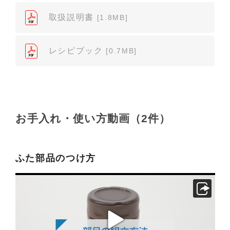
が見当たらなかった場合は、製品をお買い上げの販
売店、また弊社「お客様ご相談センター」まで、ご
取扱説明書
[1.8MB]
依頼いただきますようお願いします（※）。ただ
し、製品自体の生産中止などの理由により、当該製
レシピブック
[0.7MB]
品の取扱説明書をご提供できない場合がありますの
で、あらかじめご了承ください。
（3）本サイトに掲載されている取扱説明書の対象機
種が、生産中止などの理由でご購入できない場合も
ありますので、あらかじめご了承ください。
お手入れ・使い方動画（2件）
（※）みまもりほっとラインサービスでご使用され
ている専用の製品（レンタル品）につきましては、
弊社「
みまもりほっとライン相談窓口
」に直接お問
ふた部品のつけ方
い合わせくださいますようお願いします。
２．取扱説明書の内容について
製品の仕様変更などで、取扱説明書の内容は変更さ
れる場合があります。本サイトに掲載されている取
扱説明書の内容が、製品に同梱されている取扱説明
書の内容と異なる場合がありますので、あらかじめ