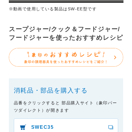
証せず、また責任を負うものではありません。あら
※動画で使用している製品はSW-EE型です
かじめご了承ください。
・掲載された情報が全て正確であり、有用であり、
安全であること。
スープジャー/クック＆フードジャー/
・掲載された情報が常に最新のものであること。
フードジャーを使ったおすすめレシピ
・本サイトをご利用になったこと、またはご利用に
なれなかったことにより生じる一切の損害。
・予告なしにサーバーの停止、本サービスの変更ま
たは提供の中止・中断を行うこと。また、それによ
って生じる一切の損害。
消耗品・部品を購入する
品番をクリックすると 部品購入サイト（象印パー
ツダイレクト）が開きます
SWEC35