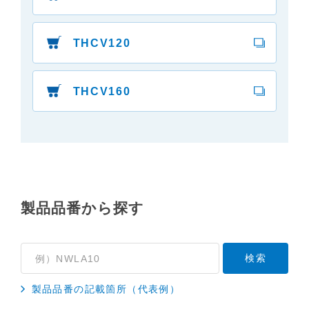
製品の仕様変更などで、取扱説明書の内容は変更さ
れる場合があります。本サイトに掲載されている取
THCV120
扱説明書の内容が、製品に同梱されている取扱説明
書の内容と異なる場合がありますので、あらかじめ
ご了承ください。
THCV160
３．安全上のご注意
「使用上のご注意」や「安全上のご注意」など安全
に関する注意事項は、取扱説明書作成時点での法的
基準や業界基準に拠った内容になっております。製
品に関する安全に関する注意についてのご質問等に
つきましては、弊社「
お客様ご相談センター
」に直
製品品番から探す
接お問い合わせくださいますようお願いします
（※）。
（※）みまもりほっとラインサービスでご使用され
ている専用の製品（レンタル品）につきましては、
弊社「
みまもりほっとライン相談窓口
」に直接お問
製品品番の記載箇所（代表例）
い合わせくださいますようお願いします。