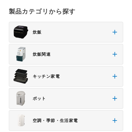
４．本サービスに係わる損害の免責
製品カテゴリから探す
本サイトに情報を掲載する際には、細心の注意を払
っておりますが、以下の点について、弊社は何ら保
証せず、また責任を負うものではありません。あら
炊飯
かじめご了承ください。
・掲載された情報が全て正確であり、有用であり、
安全であること。
炊飯関連
・掲載された情報が常に最新のものであること。
・本サイトをご利用になったこと、またはご利用に
なれなかったことにより生じる一切の損害。
キッチン家電
・予告なしにサーバーの停止、本サービスの変更ま
たは提供の中止・中断を行うこと。また、それによ
って生じる一切の損害。
ポット
空調・季節・生活家電