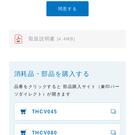
たり、また、配布することはできません。
（2）本サイトでは、データ提供が可能な取扱説明書
のみ掲載しております。ご希望の製品の取扱説明書
が見当たらなかった場合は、製品をお買い上げの販
売店、また弊社「お客様ご相談センター」まで、ご
取扱説明書
[4.4MB]
依頼いただきますようお願いします（※）。ただ
し、製品自体の生産中止などの理由により、当該製
品の取扱説明書をご提供できない場合がありますの
で、あらかじめご了承ください。
消耗品・部品を購入する
（3）本サイトに掲載されている取扱説明書の対象機
種が、生産中止などの理由でご購入できない場合も
品番をクリックすると 部品購入サイト（象印パー
ありますので、あらかじめご了承ください。
ツダイレクト）が開きます
（※）みまもりほっとラインサービスでご使用され
ている専用の製品（レンタル品）につきましては、
THCV045
弊社「
みまもりほっとライン相談窓口
」に直接お問
い合わせくださいますようお願いします。
THCV080
２．取扱説明書の内容について