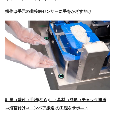
操作は手元の非接触センサーに手をかざすだけ
計量→盛付→手均(なら)し・具材→成形→チャック搬送
→海苔付け→コンベア搬送 の工程をサポ―ト