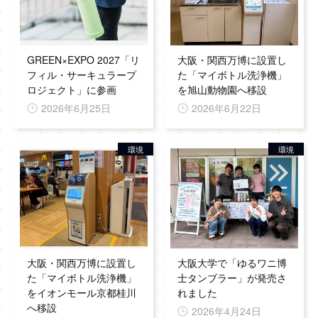
GREEN×EXPO 2027「リ
大阪・関西万博に設置し
フィル・サーキュラープ
た「マイボトル洗浄機」
ロジェクト」に参画
を旭山動物園へ移設
2026年6月25日
2026年6月22日
環境
環境
大阪・関西万博に設置し
大阪大学で「ゆるワニ博
た「マイボトル洗浄機」
士タンブラー」が発売さ
をイオンモール京都桂川
れました
へ移設
2026年4月24日