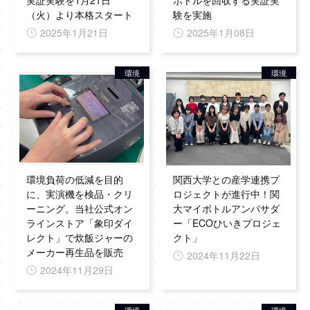
実証実験を1月21日
ボトルを回収する実証実
（火）より本格スタート
験を実施
2025年1月21日
2025年1月08日
環境
環境
環境負荷の低減を目的
関西大学との産学連携プ
に、実演機を検品・クリ
ロジェクトが進行中！関
ーニング。当社公式オン
大マイボトルアンバサダ
ラインストア「象印ダイ
ー「ECOひいきプロジェ
レクト」で炊飯ジャーの
クト」
メーカー再生品を販売
2024年11月22日
2024年11月29日