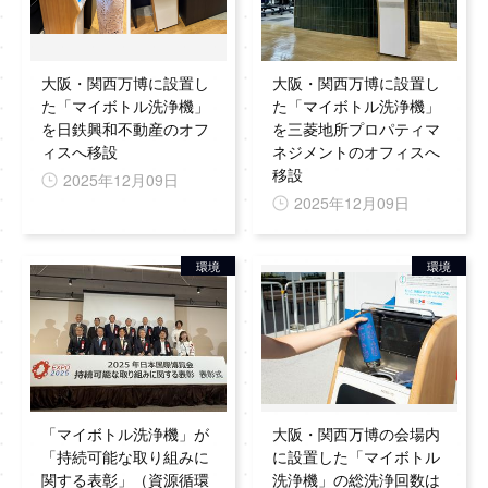
大阪・関西万博に設置し
大阪・関西万博に設置し
た「マイボトル洗浄機」
た「マイボトル洗浄機」
を日鉄興和不動産のオフ
を三菱地所プロパティマ
ィスへ移設
ネジメントのオフィスへ
移設
2025年12月09日
2025年12月09日
環境
環境
「マイボトル洗浄機」が
大阪・関西万博の会場内
「持続可能な取り組みに
に設置した「マイボトル
関する表彰」（資源循環
洗浄機」の総洗浄回数は