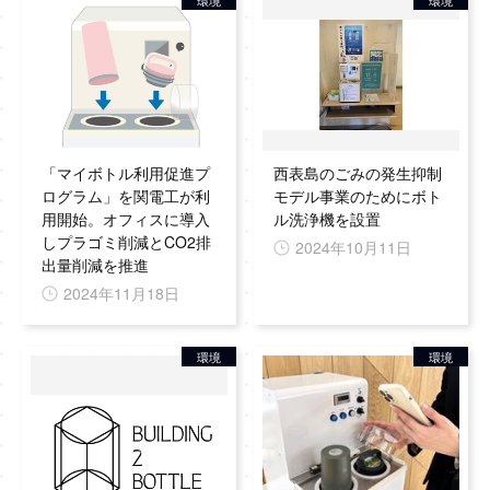
環境
環境
「マイボトル利用促進プ
西表島のごみの発生抑制
ログラム」を関電工が利
モデル事業のためにボト
用開始。オフィスに導入
ル洗浄機を設置
しプラゴミ削減とCO2排
2024年10月11日
出量削減を推進
2024年11月18日
環境
環境