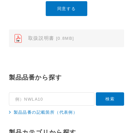
たり、また、配布することはできません。
（2）本サイトでは、データ提供が可能な取扱説明書
のみ掲載しております。ご希望の製品の取扱説明書
が見当たらなかった場合は、製品をお買い上げの販
売店、また弊社「お客様ご相談センター」まで、ご
取扱説明書
[0.8MB]
依頼いただきますようお願いします（※）。ただ
し、製品自体の生産中止などの理由により、当該製
品の取扱説明書をご提供できない場合がありますの
で、あらかじめご了承ください。
（3）本サイトに掲載されている取扱説明書の対象機
製品品番から探す
種が、生産中止などの理由でご購入できない場合も
ありますので、あらかじめご了承ください。
（※）みまもりほっとラインサービスでご使用され
ている専用の製品（レンタル品）につきましては、
製品品番の記載箇所（代表例）
弊社「
みまもりほっとライン相談窓口
」に直接お問
い合わせくださいますようお願いします。
製品カテゴリから探す
２．取扱説明書の内容について