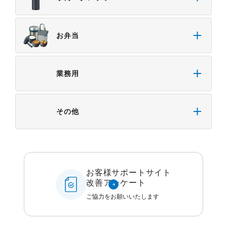
４．本サービスに係わる損害の免責
本サイトに情報を掲載する際には、細心の注意を払
お弁当
っておりますが、以下の点について、弊社は何ら保
証せず、また責任を負うものではありません。あら
かじめご了承ください。
業務用
・掲載された情報が全て正確であり、有用であり、
安全であること。
・掲載された情報が常に最新のものであること。
その他
・本サイトをご利用になったこと、またはご利用に
なれなかったことにより生じる一切の損害。
・予告なしにサーバーの停止、本サービスの変更ま
たは提供の中止・中断を行うこと。また、それによ
って生じる一切の損害。
お客様サポートサイト
改善アンケート
ご協力をお願いいたします