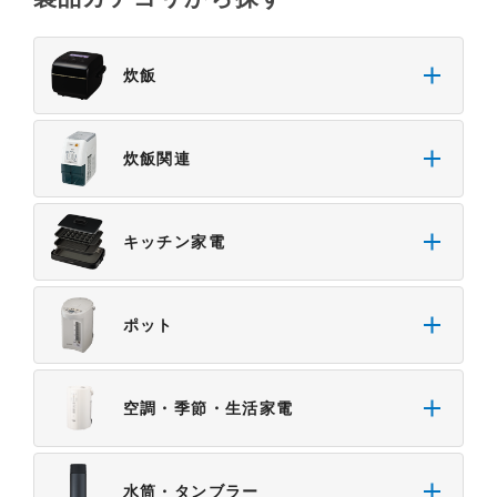
製品の仕様変更などで、取扱説明書の内容は変更さ
れる場合があります。本サイトに掲載されている取
炊飯
扱説明書の内容が、製品に同梱されている取扱説明
書の内容と異なる場合がありますので、あらかじめ
ご了承ください。
炊飯関連
３．安全上のご注意
「使用上のご注意」や「安全上のご注意」など安全
に関する注意事項は、取扱説明書作成時点での法的
キッチン家電
基準や業界基準に拠った内容になっております。製
品に関する安全に関する注意についてのご質問等に
つきましては、弊社「
お客様ご相談センター
」に直
ポット
接お問い合わせくださいますようお願いします
（※）。
（※）みまもりほっとラインサービスでご使用され
空調・季節・生活家電
ている専用の製品（レンタル品）につきましては、
弊社「
みまもりほっとライン相談窓口
」に直接お問
い合わせくださいますようお願いします。
水筒・タンブラー