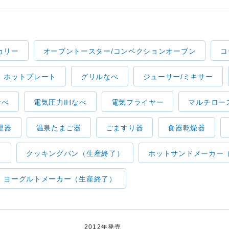
カリー
オーブントースター/コンベクションオーブン
コ
ホットプレート
グリルなべ
ジューサー/ミキサー
なべ
電気圧力IHなべ
電気フライヤー
マルチロー
理器
温泉たまご器
ごますり器
食器乾燥器
）
クッキングパン（生産終了）
ホットサンドメーカー
ヨーグルトメーカー（生産終了）
2012年発売