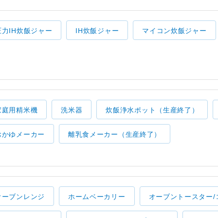
圧力IH炊飯ジャー
IH炊飯ジャー
マイコン炊飯ジャー
家庭用精米機
洗米器
炊飯浄水ポット（生産終了）
おかゆメーカー
離乳食メーカー（生産終了）
オーブンレンジ
ホームベーカリー
オーブントースター/