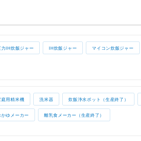
圧力IH炊飯ジャー
IH炊飯ジャー
マイコン炊飯ジャー
家庭用精米機
洗米器
炊飯浄水ポット（生産終了）
おかゆメーカー
離乳食メーカー（生産終了）