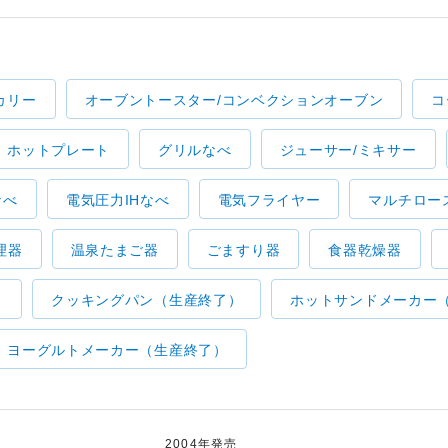
カリー
オーブントースター/コンベクションオーブン
コ
ホットプレート
グリルなべ
ジューサー/ミキサー
なべ
電気圧力IHなべ
電気フライヤー
マルチロー
理器
温泉たまご器
ごますり器
食器乾燥器
）
クッキングパン（生産終了）
ホットサンドメーカー
ヨーグルトメーカー（生産終了）
2004年発売