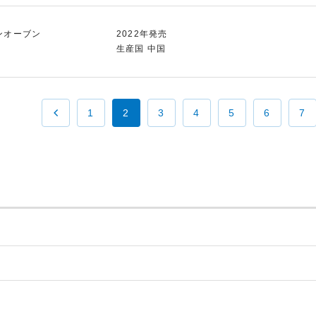
ンオーブン
2022年発売
生産国 中国
1
2
3
4
5
6
7