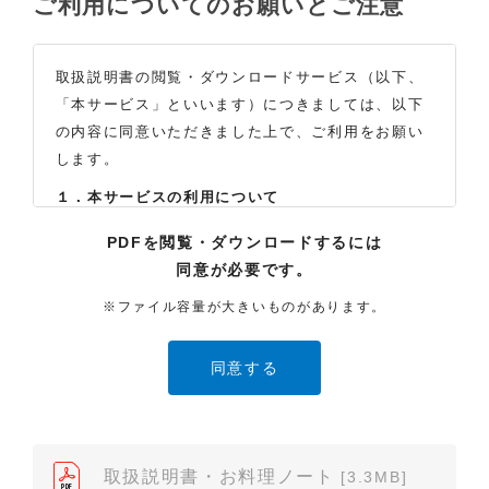
ご利用についてのお願いとご注意
取扱説明書の閲覧・ダウンロードサービス（以下、
「本サービス」といいます）につきましては、以下
の内容に同意いただきました上で、ご利用をお願い
します。
１．本サービスの利用について
（1）お客様は本サイトに公開されている取扱説明書
PDFを閲覧・ダウンロードするには
の内容を、非営利目的かつ、個人的にご利用する場
同意が必要です。
合に限り、閲覧またはダウンロードすることができ
ます。それ以外の目的での閲覧またはダウンロード
※ファイル容量が大きいものがあります。
や内容の改変、および弊社の許可なく内容を複製し
たり、また、配布することはできません。
（2）本サイトでは、データ提供が可能な取扱説明書
のみ掲載しております。ご希望の製品の取扱説明書
が見当たらなかった場合は、製品をお買い上げの販
売店、また弊社「お客様ご相談センター」まで、ご
取扱説明書・お料理ノート
[3.3MB]