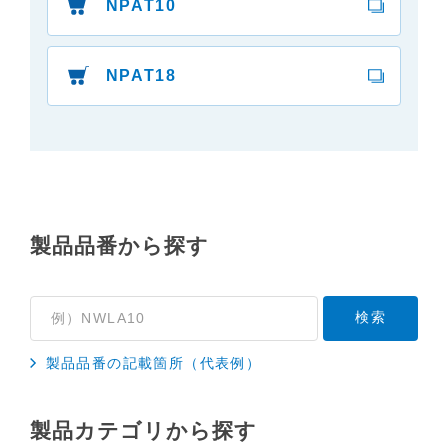
NPAT10
３．安全上のご注意
「使用上のご注意」や「安全上のご注意」など安全
に関する注意事項は、取扱説明書作成時点での法的
NPAT18
基準や業界基準に拠った内容になっております。製
品に関する安全に関する注意についてのご質問等に
つきましては、弊社「
お客様ご相談センター
」に直
接お問い合わせくださいますようお願いします
（※）。
（※）みまもりほっとラインサービスでご使用され
製品品番から探す
ている専用の製品（レンタル品）につきましては、
弊社「
みまもりほっとライン相談窓口
」に直接お問
い合わせくださいますようお願いします。
４．本サービスに係わる損害の免責
本サイトに情報を掲載する際には、細心の注意を払
製品品番の記載箇所（代表例）
っておりますが、以下の点について、弊社は何ら保
証せず、また責任を負うものではありません。あら
製品カテゴリから探す
かじめご了承ください。