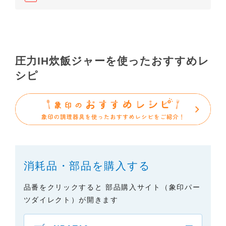
依頼いただきますようお願いします（※）。ただ
し、製品自体の生産中止などの理由により、当該製
品の取扱説明書をご提供できない場合がありますの
で、あらかじめご了承ください。
（3）本サイトに掲載されている取扱説明書の対象機
圧力IH炊飯ジャーを使ったおすすめレ
種が、生産中止などの理由でご購入できない場合も
シピ
ありますので、あらかじめご了承ください。
（※）みまもりほっとラインサービスでご使用され
ている専用の製品（レンタル品）につきましては、
弊社「
みまもりほっとライン相談窓口
」に直接お問
い合わせくださいますようお願いします。
２．取扱説明書の内容について
消耗品・部品を購入する
製品の仕様変更などで、取扱説明書の内容は変更さ
れる場合があります。本サイトに掲載されている取
品番をクリックすると 部品購入サイト（象印パー
扱説明書の内容が、製品に同梱されている取扱説明
ツダイレクト）が開きます
書の内容と異なる場合がありますので、あらかじめ
ご了承ください。