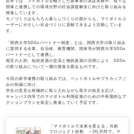
近年では、マイボトルを軸とした新事業の実証実験や、様々な
団体と連携しての環境分野の社会課題解決に向けた取り組みを
推進しています。
モノづくりはもちろん暮らしづくりの面からも、マイボトルユ
ーザーにやさしい社会づくりに貢献できるよう活動していま
す。
「関西大学SDGsパートナー制度」とは、関西大学の取り組み
に賛同する企業、自治体、教育機関、団体等が関西大学SDGs
パートナーとして連携し、
相互の人的、知的資源の交流と物的資源の活用により、SDGs
の取り組みについて一層の推進を図るものです。
今回の産学連携の取り組みでは、ペットボトルやプラカップご
みの削減に向け、
学生の意見も積極的に取り入れながら双方の知見を広げ、
キャンパス内等でのマイボトル利用促進のための中長期的なア
クションプランを策定し推進していく予定です。
「マイボトルで未来を変える」共創
プロジェクト始動 ～3社共同で、マ