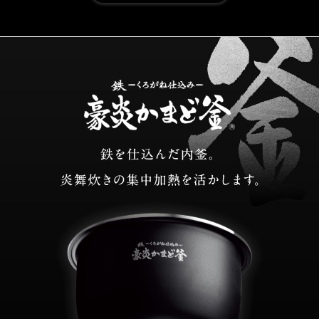
鉄―くろがね仕込み
鉄を仕込んだ内