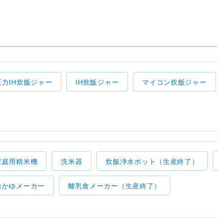
圧力IH炊飯ジャー
IH炊飯ジャー
マイコン炊飯ジャー
家庭用精米機
洗米器
炊飯浄水ポット（生産終了）
おかゆメーカー
離乳食メーカー（生産終了）