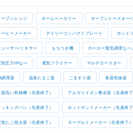
オーブンレンジ
ホームベーカリー
オーブントースター/
コーヒーメーカー
デイリーコンパクトプレート
ホット
ジューサー/ミキサー
もちつき機
ホーロー電気調理なべ
電気圧力IHなべ
電気フライヤー
マルチロースター
IH調理器
温泉たまご器
ごますり器
食器乾燥器
食器洗い乾燥機（生産終了）
アルカリイオン整水器（生産終
クッキングパン（生産終了）
ホットサンドメーカー（生産終
電気たこ焼き器（生産終了）
ヨーグルトメーカー（生産終了