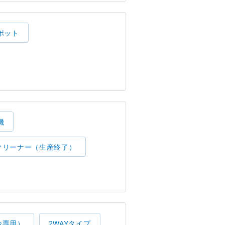
ポット
機
クリーナー（生産終了）
冷専用）
2WAYタイプ