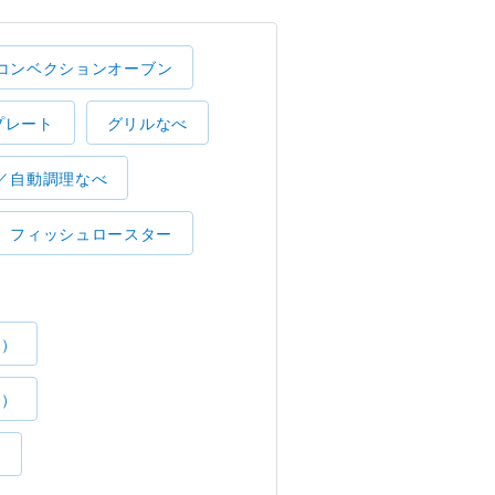
コンベクションオーブン
プレート
グリルなべ
／自動調理なべ
フィッシュロースター
了）
了）
）