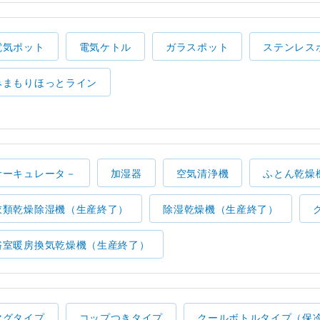
電気ポット
電気ケトル
ガラスポット
ステンレス
みまもりほっとライン
サーキュレータ－
加湿器
空気清浄機
ふとん乾燥
衣類乾燥除湿機（生産終了）
除湿乾燥機（生産終了）
浴室暖房換気乾燥機（生産終了）
マグタイプ
コップつきタイプ
クールボトルタイプ（保